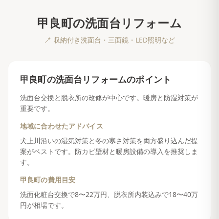
甲良町
の
洗面台リフォーム
🪥
収納付き洗面台・三面鏡・LED照明など
甲良町
の
洗面台リフォーム
のポイント
洗面台交換と脱衣所の改修が中心です。暖房と防湿対策が
重要です。
地域に合わせたアドバイス
犬上川沿いの湿気対策と冬の寒さ対策を両方盛り込んだ提
案がベストです。防カビ壁材と暖房設備の導入を推奨しま
す。
甲良町
の費用目安
洗面化粧台交換で8〜22万円、脱衣所内装込みで18〜40万
円が相場です。