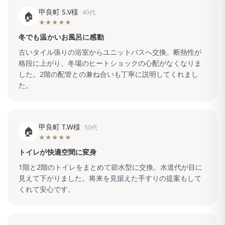
甲良町 S.V様
40代
🏠
★★★★★
冬でも温かいお風呂に感動
古いタイル張りの浴室からユニットバスへ交換。断熱性が
格段に上がり、冬場のヒートショックの心配がなくなりま
した。2階の配管との兼ね合いも丁寧に説明してくれまし
た。
甲良町 T.W様
50代
🏠
★★★★★
トイレが快適空間に変身
1階と2階のトイレをまとめて節水型に交換。水道代が目に
見えて下がりました。将来を見据えた手すりの提案もして
くれて安心です。