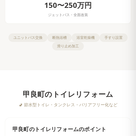
150〜250万円
ジェットバス・全面改装
ユニットバス交換
断熱浴槽
浴室乾燥機
手すり設置
滑り止め加工
甲良町
の
トイレリフォーム
🚽
節水型トイレ・タンクレス・バリアフリー化など
甲良町
の
トイレリフォーム
のポイント