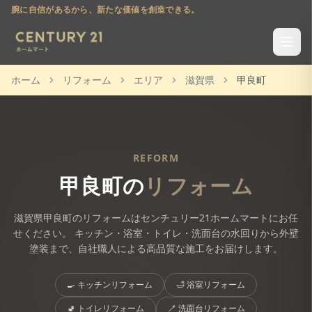
腕に自信があるから、新たな価値を創造できる。
ホーム
リフォーム
エリア
滋賀県
甲良町
REFORM
甲良町
の
リフォーム
滋賀県
甲良町
のリフォームはセンチュリー21ホームマートにお任
せください。 キッチン・浴室・トイレ・洗面台の水回りから外壁
塗装まで、自社職人による高品質な施工をお届けします。
🍳
キッチンリフォーム
🛁
浴室リフォーム
🚽
トイレリフォーム
🪥
洗面台リフォーム