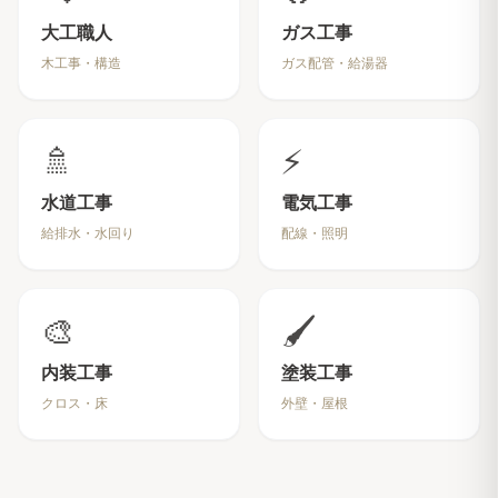
大工職人
ガス工事
木工事・構造
ガス配管・給湯器
🚿
⚡
水道工事
電気工事
給排水・水回り
配線・照明
🎨
🖌️
内装工事
塗装工事
クロス・床
外壁・屋根