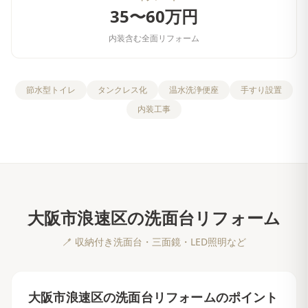
35〜60万円
内装含む全面リフォーム
節水型トイレ
タンクレス化
温水洗浄便座
手すり設置
内装工事
大阪市浪速区
の
洗面台リフォーム
🪥
収納付き洗面台・三面鏡・LED照明など
大阪市浪速区
の
洗面台リフォーム
のポイント