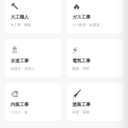
🔨
🔥
大工職人
ガス工事
木工事・構造
ガス配管・給湯器
🚿
⚡
水道工事
電気工事
給排水・水回り
配線・照明
🎨
🖌️
内装工事
塗装工事
クロス・床
外壁・屋根