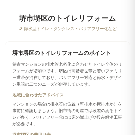
堺市堺区
の
トイレリフォーム
🚽
節水型トイレ・タンクレス・バリアフリー化など
堺市堺区
の
トイレリフォーム
のポイント
築古マンションの排水管老朽化に合わせたトイレ全体のリ
フォームが増加中です。堺区は高齢者世帯と若いファミリ
ー世帯が混在しており、バリアフリー対応と節水・デザイ
ン重視の二つのニーズが併存しています。
地域に合わせたアドバイス
マンションの場合は排水芯の位置（壁排水か床排水か）を
事前に確認しましょう。旧市街の町屋では段差のあるトイ
レが多く、バリアフリー化には床の嵩上げや段差解消工事
が必要です。
堺市堺区
の費用目安