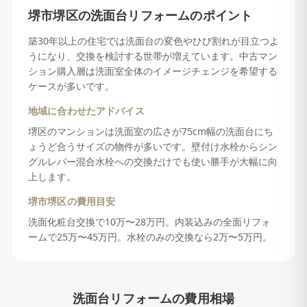
堺市堺区
の
洗面台リフォーム
のポイント
築30年以上の住宅では洗面台の変色やひび割れが目立つよ
うになり、交換を検討する世帯が増えています。中古マン
ション購入層は洗面室全体のイメージチェンジを希望する
ケースが多いです。
地域に合わせたアドバイス
堺区のマンションは洗面室の広さが75cm幅の洗面台にち
ょうど合うサイズの物件が多いです。壁付け水栓からシン
グルレバー混合水栓への交換だけでも使い勝手が大幅に向
上します。
堺市堺区
の費用目安
洗面化粧台交換で10万〜28万円。内装込みの全面リフォ
ームで25万〜45万円。水栓のみの交換なら2万〜5万円。
洗面台リフォーム
の費用相場