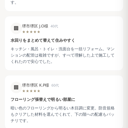
す。
堺市堺区 J.O様
40代
🏢
★★★★★
水回りをまとめて替えて住みやすく
キッチン・風呂・トイレ・洗面台を一括リフォーム。マン
ションの配管は複雑ですが、すべて理解した上で施工して
くれたので安心でした。
堺市堺区 K.P様
60代
🏢
★★★★★
フローリング張替えで明るい部屋に
暗い色のフローリングから明るい木目調に変更。防音規格
もクリアした材料を選んでくれて、下の階への配慮もバッ
チリです。