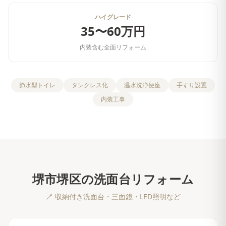
ハイグレード
35〜60万円
内装含む全面リフォーム
節水型トイレ
タンクレス化
温水洗浄便座
手すり設置
内装工事
堺市堺区
の
洗面台リフォーム
🪥
収納付き洗面台・三面鏡・LED照明など