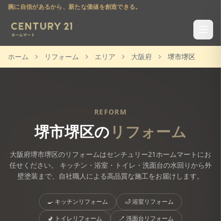
腕に自信があるから、新たな価値を創造できる。
ホーム
リフォーム
エリア
大阪府
堺市堺区
REFORM
堺市堺区
の
リフォーム
大阪府
堺市堺区
のリフォームはセンチュリー21ホームマートにお
任せください。 キッチン・浴室・トイレ・洗面台の水回りから外
壁塗装まで、自社職人による高品質な施工をお届けします。
🍳
キッチンリフォーム
🛁
浴室リフォーム
🚽
トイレリフォーム
🪥
洗面台リフォーム