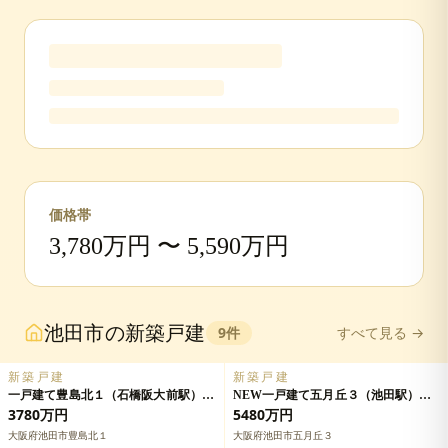
価格帯
3,780
万円 〜
5,590
万円
池田市
の
新築戸建
9
件
すべて見る →
新築戸建
新築戸建
一戸建て豊島北１（石橋阪大前駅）
NEW一戸建て五月丘３（池田駅）
3780万円の詳細情報
5480万円の詳細情報
3780万円
5480万円
大阪府池田市豊島北１
大阪府池田市五月丘３