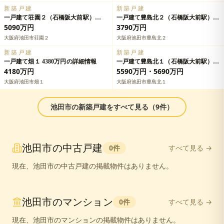
新築戸建
新築戸建
一戸建て荘園２（石橋阪大前駅）
一戸建て豊島北２（石橋阪大前駅）
5090万円の詳細情報
3790万円の詳細情報
5090万円
3790万円
大阪府池田市荘園２
大阪府池田市豊島北２
新築戸建
新築戸建
一戸建て畑１ 4380万円の詳細情報
一戸建て豊島北１（石橋阪大前駅）
5890万円・5990万円の詳細情報
4180万円
5590万円・5690万円
大阪府池田市畑１
大阪府池田市豊島北１
池田市
の
新築戸建
をすべて見る（
9
件）
池田市
の
中古戸建
0
件
すべて見る →
現在、
池田市
の
中古戸建
の掲載物件はありません。
池田市
の
マンション
0
件
すべて見る →
現在、
池田市
の
マンション
の掲載物件はありません。