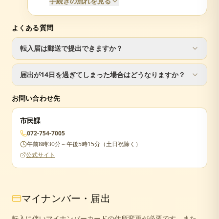
手続きの流れを見る
よくある質問
必要書類
転入届は郵送で提出できますか？
転出証明書（前住所地で発行）
届出人の本人確認書類（運転免許証等）
転入届は窓口での手続きが必要です。ただし、転出届は郵
マイナンバーカードまたは通知カード
届出が14日を過ぎてしまった場合はどうなりますか？
送で手続き可能です。
印鑑
届出が遅れた場合でも手続きは可能ですが、正当な理由が
お問い合わせ先
ない場合は5万円以下の過料が科されることがあります。
市民課
072-754-7005
午前8時30分～午後5時15分（土日祝除く）
公式サイト
マイナンバー・届出
転入に伴いマイナンバーカードの住所変更が必要です。また、