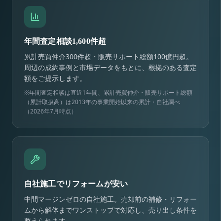
年間査定相談1,600件超
累計売買仲介300件超・販売サポート総額100億円超。
周辺の成約事例と市場データをもとに、根拠のある査定
額をご提示します。
※年間査定相談は直近1年間、累計売買仲介・販売サポート総額
（累計取扱高）は2013年の事業開始以来の累計・自社調べ
（2026年7月時点）
自社施工でリフォームが安い
中間マージンゼロの自社施工。売却前の補修・リフォー
ムから解体までワンストップで対応し、売り出し条件を
整えられます。