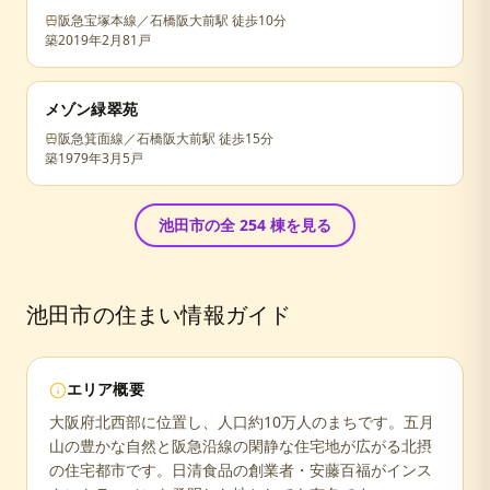
阪急宝塚本線／石橋阪大前駅 徒歩10分
築
2019年2月
81戸
メゾン緑翠苑
阪急箕面線／石橋阪大前駅 徒歩15分
築
1979年3月
5戸
池田市
の全
254
棟を見る
池田市
の住まい情報ガイド
エリア概要
大阪府北西部に位置し、人口約10万人のまちです。五月
山の豊かな自然と阪急沿線の閑静な住宅地が広がる北摂
の住宅都市です。日清食品の創業者・安藤百福がインス