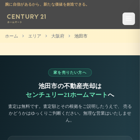
腕に自信があるから、新たな価値を創造できる。
ホーム
エリア
大阪府
池田市
家を売りたい方へ
池田市
の不動産売却は
センチュリー21ホームマート
へ
査定は無料です。査定額とその根拠をご説明したうえで、 売る
かどうかはゆっくりご判断ください。無理な営業はいたしませ
ん。