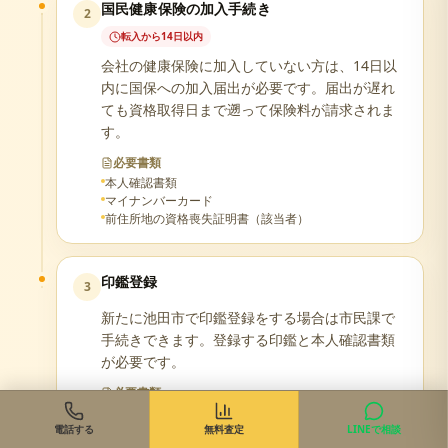
国民健康保険の加入手続き
2
転入から14日以内
会社の健康保険に加入していない方は、14日以
内に国保への加入届出が必要です。届出が遅れ
ても資格取得日まで遡って保険料が請求されま
す。
必要書類
本人確認書類
マイナンバーカード
前住所地の資格喪失証明書（該当者）
印鑑登録
3
新たに池田市で印鑑登録をする場合は市民課で
手続きできます。登録する印鑑と本人確認書類
が必要です。
必要書類
登録する印鑑
電話する
本人確認書類（運転免許証等）
無料査定
LINEで相談