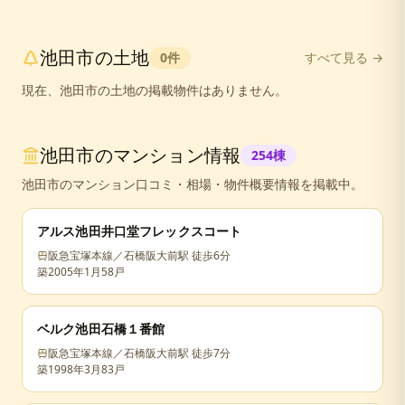
池田市
の
土地
0
件
すべて見る →
現在、
池田市
の
土地
の掲載物件はありません。
池田市
のマンション情報
254
棟
池田市
のマンション口コミ・相場・物件概要情報を掲載中。
アルス池田井口堂フレックスコート
阪急宝塚本線／石橋阪大前駅 徒歩6分
築
2005年1月
58戸
ベルク池田石橋１番館
阪急宝塚本線／石橋阪大前駅 徒歩7分
築
1998年3月
83戸