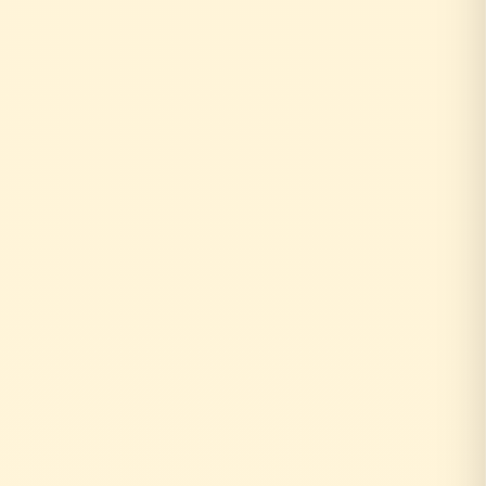
↓
自社の社員がその場で回答！
即日対応
↓
中間マージンなし！適正価格
最大30%コストダウン
速い・安い・高品質の三拍子
即日