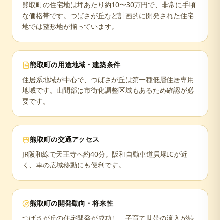
熊取町の住宅地は坪あたり約10〜30万円で、非常に手頃
な価格帯です。つばさが丘など計画的に開発された住宅
地では整形地が揃っています。
熊取町
の用途地域・建築条件
住居系地域が中心で、つばさが丘は第一種低層住居専用
地域です。山間部は市街化調整区域もあるため確認が必
要です。
熊取町
の交通アクセス
JR阪和線で天王寺へ約40分。阪和自動車道貝塚ICが近
く、車の広域移動にも便利です。
熊取町
の開発動向・将来性
つばさが丘の住宅開発が成功し、子育て世帯の流入が続