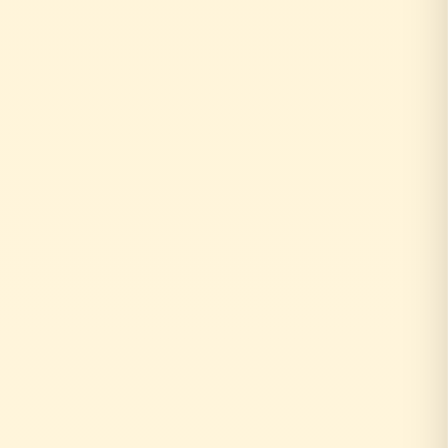
お客様がリフォーム相談
↓
自社の社員がその場で回答！
即日対応
↓
中間マージンなし！適正価格
最大30%コストダウン
速い・安い・高品質の三拍子