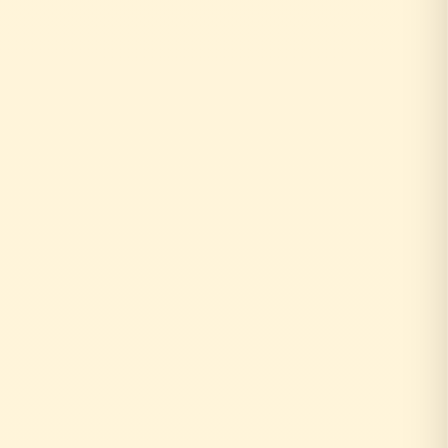
お客様がリフォーム相談
↓
外部の工務店に確認...
数日〜数週間待ち
↓
中間マージン上乗せで高額に
+20〜30%の中間コスト
時間もお金も余分にかかる