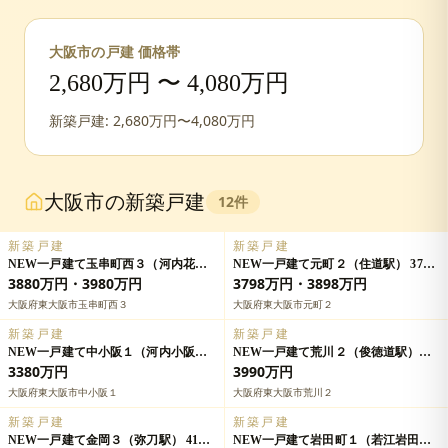
大阪市
の戸建 価格帯
2,680
万円 〜
4,080
万円
新築戸建:
2,680
万円〜
4,080
万円
大阪市
の新築戸建
12
件
新築戸建
新築戸建
NEW一戸建て玉串町西３（河内花園
NEW一戸建て元町２（住道駅） 3798
駅） 3880万円・3980万円の詳細情報
万円・3898万円の詳細情報
3880万円・3980万円
3798万円・3898万円
大阪府東大阪市玉串町西３
大阪府東大阪市元町２
新築戸建
新築戸建
NEW一戸建て中小阪１（河内小阪
NEW一戸建て荒川２（俊徳道駅）
駅） 3380万円の詳細情報
3990万円の詳細情報
3380万円
3990万円
大阪府東大阪市中小阪１
大阪府東大阪市荒川２
新築戸建
新築戸建
NEW一戸建て金岡３（弥刀駅） 4180
NEW一戸建て岩田町１（若江岩田