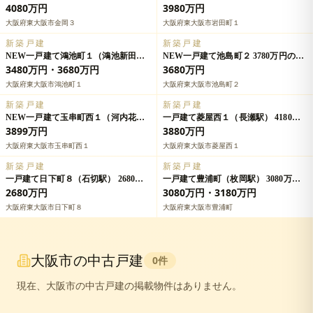
万円の詳細情報
駅） 3980万円の詳細情報
4080万円
3980万円
大阪府東大阪市金岡３
大阪府東大阪市岩田町１
新築戸建
新築戸建
NEW一戸建て鴻池町１（鴻池新田
NEW一戸建て池島町２ 3780万円の詳
駅） 3680万円の詳細情報
細情報
3480万円・3680万円
3680万円
大阪府東大阪市鴻池町１
大阪府東大阪市池島町２
新築戸建
新築戸建
NEW一戸建て玉串町西１（河内花園
一戸建て菱屋西１（長瀬駅） 4180万
駅） 4148万円・4198万円の詳細情報
円・4480万円の詳細情報
3899万円
3880万円
大阪府東大阪市玉串町西１
大阪府東大阪市菱屋西１
新築戸建
新築戸建
一戸建て日下町８（石切駅） 2680万
一戸建て豊浦町（枚岡駅） 3080万
円の詳細情報
円・3380万円の詳細情報
2680万円
3080万円・3180万円
大阪府東大阪市日下町８
大阪府東大阪市豊浦町
大阪市
の中古戸建
0
件
現在、
大阪市
の中古戸建の掲載物件はありません。