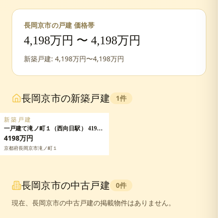
長岡京市
の戸建 価格帯
4,198
万円 〜
4,198
万円
新築戸建:
4,198
万円〜
4,198
万円
長岡京市
の新築戸建
1
件
新築戸建
一戸建て滝ノ町１（西向日駅） 4198
万円の詳細情報
4198万円
京都府長岡京市滝ノ町１
長岡京市
の中古戸建
0
件
現在、
長岡京市
の中古戸建の掲載物件はありません。