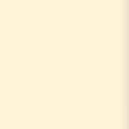
お客様がリフォーム相談
↓
外部の工務店に確認...
数日〜数週間待ち
↓