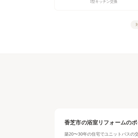
I型キッチン交換
香芝市
の
浴室リフォーム
のポ
築20〜30年の住宅でユニットバス