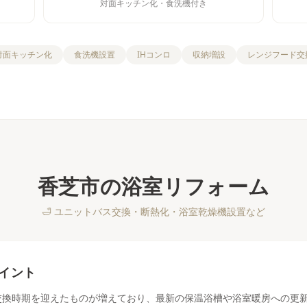
対面キッチン化・食洗機付き
対面キッチン化
食洗機設置
IHコンロ
収納増設
レンジフード交
香芝市
の
浴室リフォーム
🛁
ユニットバス交換・断熱化・浴室乾燥機設置など
イント
の交換時期を迎えたものが増えており、最新の保温浴槽や浴室暖房への更