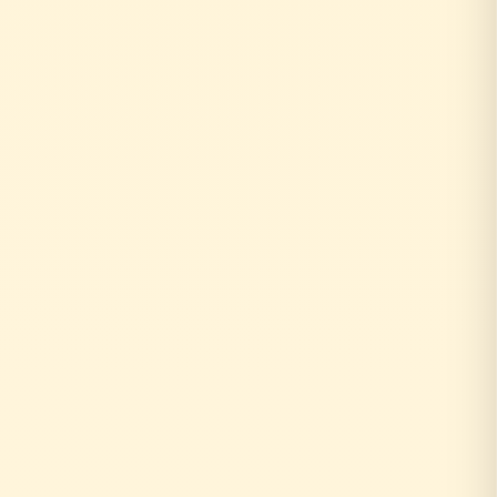
お客様がリフォーム相談
↓
自社の社員がその場で回答！
即日対応
↓
中間マージンなし！適正価格
最大30%コストダウン
速い・安い・高品質の三拍子