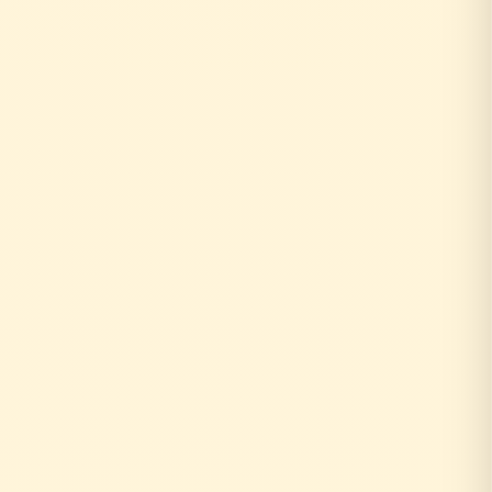
お客様がリフォーム相談
↓
外部の工務店に確認...
数日〜数週間待ち
↓
中間マージン上乗せで高額に
+20〜30%の中間コスト
時間もお金も余分にかかる