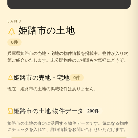
LAND
姫路市
の土地
0
件
兵庫県
姫路市
の売地・宅地の物件情報を掲載中。
物件が入り次
第ご紹介いたします。未公開物件のご相談もお気軽にどうぞ。
姫路市
の売地・宅地
0
件
現在、
姫路市
の土地の掲載物件はありません。
姫路市
の
土地
物件データ
200
件
姫路市
の
土地
の査定に活用する物件データです。気になる物件
にチェックを入れて、詳細情報をお問い合わせいただけます。