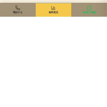
電話する
無料査定
LINEで相談
住まいのご相談、まずは無料で
来店・オンライン・現地同行。状況に合わせて最適な進め方を