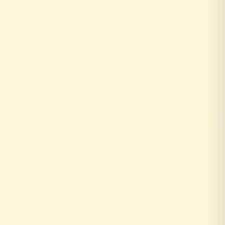
+20〜30%の中間コスト
時間もお金も余分にかかる
お客様がリフォーム相談
↓
自社の社員がその場で回答！
即日対応
↓
中間マージンなし！適正価格
最大30%コストダウン