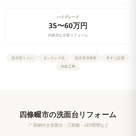
ハイグレード
35〜60万円
内装含む全面リフォーム
節水型トイレ
タンクレス化
温水洗浄便座
手すり設置
内装工事
四條畷市
の
洗面台リフォーム
🪥
収納付き洗面台・三面鏡・LED照明など