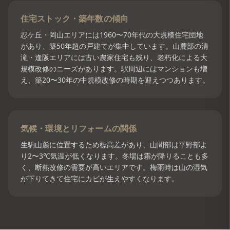
住宅ストック・築年数の傾向
忍ケ丘・岡山エリアには1960〜70年代の大規模住宅団地
があり、築50年超の戸建てが集中しています。山麓部の清
滝・逢阪エリアには古い農家住宅も残り、老朽化による大
規模改修のニーズがあります。駅周辺にはマンションも増
え、築20〜30年の中規模改修の時期を迎えつつあります。
気候・環境とリフォームの関係
生駒山麓に位置するため標高差があり、山間部は平野部よ
り2〜3℃気温が低くなります。冬場は霜が降りることも多
く、断熱改修の需要が高いエリアです。梅雨時は山の湿気
が下りてきて住宅にカビが生えやすくなります。