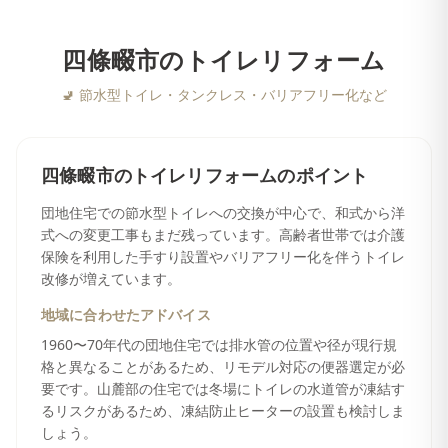
四條畷市
の
トイレリフォーム
🚽
節水型トイレ・タンクレス・バリアフリー化など
四條畷市
の
トイレリフォーム
のポイント
団地住宅での節水型トイレへの交換が中心で、和式から洋
式への変更工事もまだ残っています。高齢者世帯では介護
保険を利用した手すり設置やバリアフリー化を伴うトイレ
改修が増えています。
地域に合わせたアドバイス
1960〜70年代の団地住宅では排水管の位置や径が現行規
格と異なることがあるため、リモデル対応の便器選定が必
要です。山麓部の住宅では冬場にトイレの水道管が凍結す
るリスクがあるため、凍結防止ヒーターの設置も検討しま
しょう。