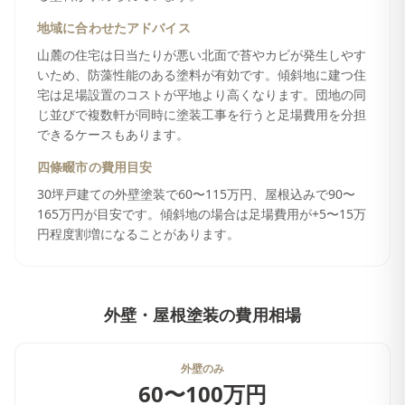
地域に合わせたアドバイス
山麓の住宅は日当たりが悪い北面で苔やカビが発生しやす
いため、防藻性能のある塗料が有効です。傾斜地に建つ住
宅は足場設置のコストが平地より高くなります。団地の同
じ並びで複数軒が同時に塗装工事を行うと足場費用を分担
できるケースもあります。
四條畷市
の費用目安
30坪戸建ての外壁塗装で60〜115万円、屋根込みで90〜
165万円が目安です。傾斜地の場合は足場費用が+5〜15万
円程度割増になることがあります。
外壁・屋根塗装
の費用相場
外壁のみ
60〜100万円