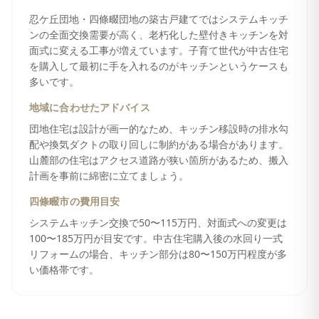
忍ケ丘団地・四條畷団地の築古戸建てではシステムキッチ
ンの全面交換需要が高く、老朽化した壁付きキッチンを対
面式に変える工事が増えています。子育て世代が中古住宅
を購入して最初に手を入れるのがキッチンというケースも
多いです。
地域に合わせたアドバイス
団地住宅は設計が画一的なため、キッチン移設時の排水勾
配や換気ダクトの取り回しに制約がある場合があります。
山麓部の住宅はアクセス道路が狭い箇所があるため、搬入
計画を事前に綿密に立てましょう。
四條畷市
の費用目安
システムキッチン交換で50〜115万円、対面式への変更は
100〜185万円が目安です。中古住宅購入後の水回り一式
リフォームの場合、キッチン部分は80〜150万円程度が多
い価格帯です。