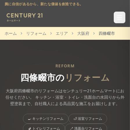
腕に自信があるから、新たな価値を創造できる。
ホーム
リフォーム
エリア
大阪府
四條畷市
REFORM
四條畷市
の
リフォーム
大阪府
四條畷市
のリフォームはセンチュリー21ホームマートにお
任せください。 キッチン・浴室・トイレ・洗面台の水回りから外
壁塗装まで、自社職人による高品質な施工をお届けします。
🍳
キッチンリフォーム
🛁
浴室リフォーム
🚽
トイレリフォーム
🪥
洗面台リフォーム