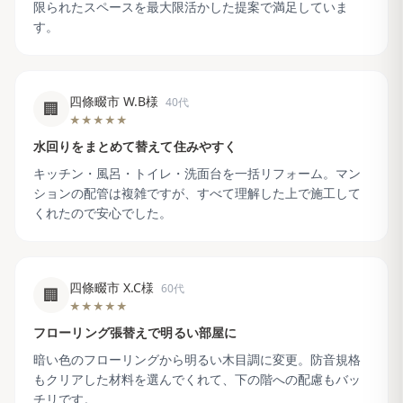
限られたスペースを最大限活かした提案で満足していま
す。
四條畷市 W.B様
40代
🏢
★★★★★
水回りをまとめて替えて住みやすく
キッチン・風呂・トイレ・洗面台を一括リフォーム。マン
ションの配管は複雑ですが、すべて理解した上で施工して
くれたので安心でした。
四條畷市 X.C様
60代
🏢
★★★★★
フローリング張替えで明るい部屋に
暗い色のフローリングから明るい木目調に変更。防音規格
もクリアした材料を選んでくれて、下の階への配慮もバッ
チリです。