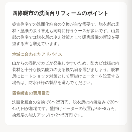
四條畷市
の
洗面台リフォーム
のポイント
築古住宅での洗面化粧台の交換が主な需要で、脱衣所の床
材・壁紙の張り替えも同時に行うケースが多いです。山麓
部の住宅では脱衣所の冷え対策として暖房設備の新設を要
望する声も増えています。
地域に合わせたアドバイス
山からの湿気でカビが発生しやすいため、防カビ仕様の内
装材と十分な換気能力のある換気扇を選びましょう。脱衣
所にヒートショック対策として壁掛けヒーターを設置する
場合は、防水仕様の製品を選んでください。
四條畷市
の費用目安
洗面化粧台の交換で8〜25万円、脱衣所の内装込みで20〜
45万円が相場です。壁掛けヒーターの設置は+3〜8万円、
換気扇の能力アップは+2〜5万円です。