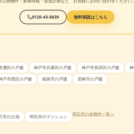
未公開物件・新着情報・資金計画など、お気軽にお問い合わせください
0120-43-8639
無料相談はこちら
市灘区
の戸建
神戸市兵庫区
の戸建
神戸市長田区
の戸建
神
神戸市西区
の戸建
姫路市
の戸建
尼崎市
の戸建
明石市
の全物件一覧へ
石市
の土地
明石市
のマンション