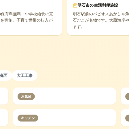
明石市
の生活利便施設
の保育料無料・中学校給食の完
明石駅前のパピオスあかしや
策を実施。子育て世帯の転入が
石だこが名物です。大蔵海岸
ます。
洗面
大工工事
お風呂
キッチン