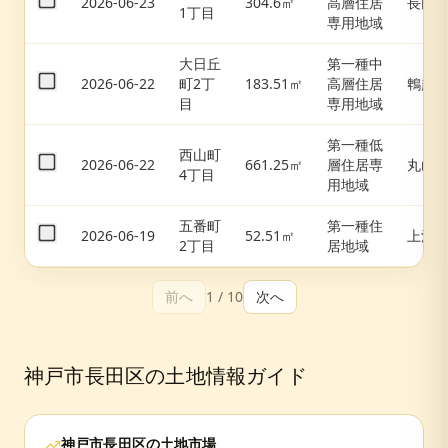
2026-06-23
304.6㎡
高層住居
長田
1丁目
専用地域
大日丘
第一種中
2026-06-22
町2丁
183.51㎡
高層住居
鵯越
目
専用地域
第一種低
西山町
2026-06-22
661.25㎡
層住居専
丸山
4丁目
用地域
五番町
第一種住
2026-06-19
52.51㎡
上沢
2丁目
居地域
前へ
1
/
10
次へ
神戸市長田区
の土地情報ガイド
神戸市長田区
の土地市場