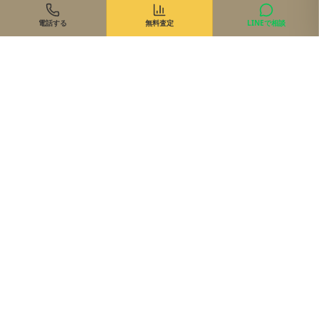
電話する
無料査定
LINEで相談
住まいのご相談、まずは無料で
来店・オンライン・現地同行。状況に合わせて最適な進め方を
ご提案します。