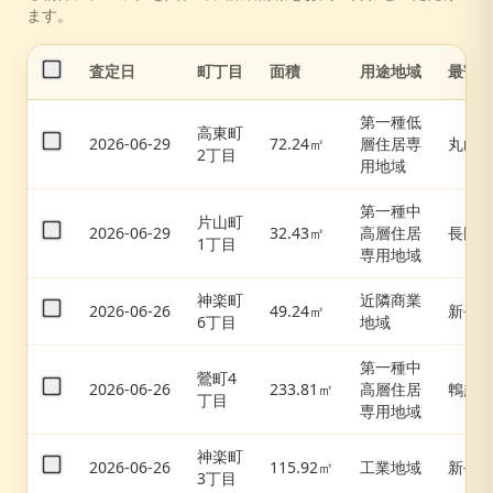
ます。
査定日
町丁目
面積
用途地域
最寄
第一種低
高東町
2026-06-29
72.24㎡
層住居専
丸山
2丁目
用地域
第一種中
片山町
2026-06-29
32.43㎡
高層住居
長田
1丁目
専用地域
神楽町
近隣商業
2026-06-26
49.24㎡
新長
6丁目
地域
第一種中
鶯町4
2026-06-26
233.81㎡
高層住居
鵯越
丁目
専用地域
神楽町
2026-06-26
115.92㎡
工業地域
新長
3丁目