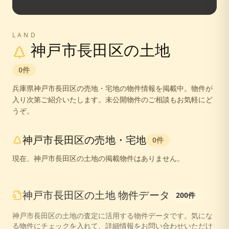
LAND
神戸市長田区
の土地
0
件
兵庫県
神戸市長田区
の売地・宅地の物件情報を掲載中。
物件が
入り次第ご紹介いたします。未公開物件のご相談もお気軽にど
うぞ。
神戸市長田区
の売地・宅地
0
件
現在、
神戸市長田区
の土地の掲載物件はありません。
神戸市長田区
の
土地
物件データ
200
件
神戸市長田区
の
土地
の査定に活用する物件データです。気にな
る物件にチェックを入れて、詳細情報をお問い合わせいただけ