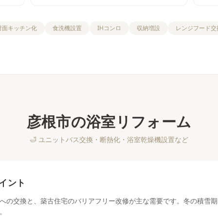
対面キッチン化
食洗機設置
IHコンロ
収納増設
レンジフード交
彦根市
の
浴室リフォーム
🛁
ユニットバス交換・断熱化・浴室乾燥機設置など
イント
への交換と、築古住宅のバリアフリー改修が主な需要です。冬の積雪期
。