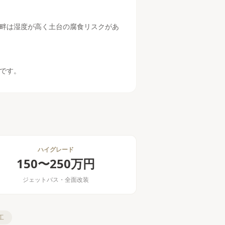
畔は湿度が高く土台の腐食リスクがあ
円です。
ハイグレード
150〜250万円
ジェットバス・全面改装
工