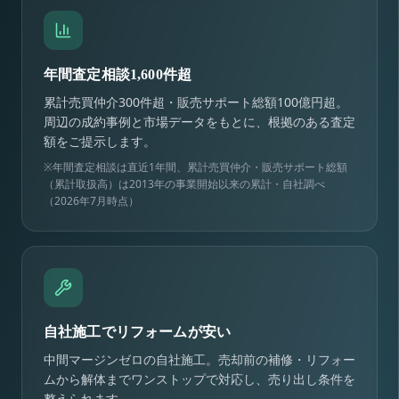
年間査定相談1,600件超
累計売買仲介300件超・販売サポート総額100億円超。
周辺の成約事例と市場データをもとに、根拠のある査定
額をご提示します。
※年間査定相談は直近1年間、累計売買仲介・販売サポート総額
（累計取扱高）は2013年の事業開始以来の累計・自社調べ
（2026年7月時点）
自社施工でリフォームが安い
中間マージンゼロの自社施工。売却前の補修・リフォー
ムから解体までワンストップで対応し、売り出し条件を
整えられます。