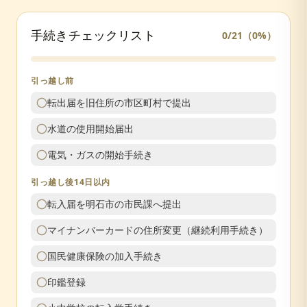
手続きチェックリスト
0
/
21
（
0
%）
引っ越し前
転出届を旧住所の市区町村で提出
水道の使用開始届出
電気・ガスの開始手続き
引っ越し後14日以内
転入届を明石市の市民課へ提出
マイナンバーカードの住所変更（継続利用手続き）
国民健康保険の加入手続き
印鑑登録