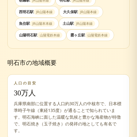
朝霧
駅
明石
駅
JR山陽本線
JR山陽本線
西明石
駅
大久保
駅
JR山陽本線
JR山陽本線
魚住
駅
土山
駅
JR山陽本本線
JR山陽本線
山陽明石
駅
霞ヶ丘
駅
山陽電鉄本線
山陽電鉄本線
明石市
の地域概要
人口の目安
30万人
兵庫県南部に位置する人口約30万人の中核市で、日本標
準時子午線（東経135度）が通ることで知られていま
す。明石海峡に面した温暖な気候と豊かな海産物が特徴
で、明石焼き（玉子焼き）の発祥の地としても有名で
す。