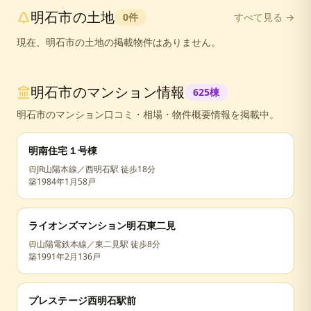
明石市
の
土地
0
件
すべて見る →
現在、
明石市
の
土地
の掲載物件はありません。
明石市
のマンション情報
625
棟
明石市
のマンション口コミ・相場・物件概要情報を掲載中。
明南住宅１号棟
JR山陽本線／西明石駅 徒歩18分
築
1984年1月
58戸
ライオンズマンション明石東二見
山陽電鉄本線／東二見駅 徒歩8分
築
1991年2月
136戸
プレステージ西明石駅前