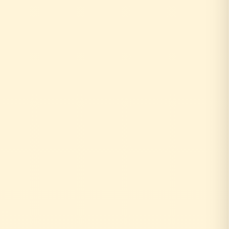
お客様がリフォーム相談
↓
外部の工務店に確認...
数日〜数週間待ち
↓
中間マージン上乗せで高額に
+20〜30%の中間コスト
時間もお金も余分にかかる
お客様がリフォーム相談