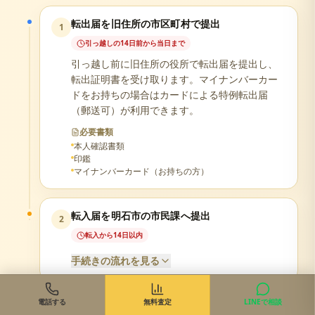
転出届を旧住所の市区町村で提出
1
引っ越しの14日前から当日まで
引っ越し前に旧住所の役所で転出届を提出し、
転出証明書を受け取ります。マイナンバーカー
ドをお持ちの場合はカードによる特例転出届
（郵送可）が利用できます。
必要書類
本人確認書類
印鑑
マイナンバーカード（お持ちの方）
転入届を明石市の市民課へ提出
2
転入から14日以内
手続きの流れを見る
よくある質問
電話する
無料査定
LINEで相談
必要書類