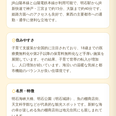
JR山陽本線と山陽電鉄本線が利用可能で、明石駅からJR
新快速で神戸・三宮まで約15分、大阪まで約40分です。
姫路方面へのアクセスも良好で、東西の主要都市への通
勤・通学に便利な立地です。
住みやすさ
子育て支援策が全国的に注目されており、18歳までの医
療費無料化や第2子以降の保育料無料化など手厚い施策を
展開しています。その結果、子育て世帯の転入が増加
し、人口増加が続いています。海沿いの温暖な気候と都
市機能のバランスが良い住環境です。
名所・特徴
明石海峡大橋、明石公園（明石城跡）、魚の棚商店街、
天文科学館などが代表的な観光スポットです。新鮮な海
の幸が楽しめる魚の棚商店街は地元住民にも親しまれて
います。