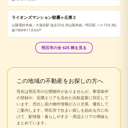
ライオンズマンション朝霧ヶ丘第２
山陽電鉄本線／大蔵谷駅 徒歩25分 JR山陽本線／明石駅 バス15分 JR山陽本
築
1989年11月
43戸
明石市
の全
625
棟を見る
この地域の不動産をお探しの方へ
現在は
明石市
の公開物件がありませんが、希望条件
の登録や、近隣エリアを含めた比較提案に対応して
います。売出し前の物件情報が入り次第、優先して
ご案内します。
明石市
で住まい探しを始める方に向
けて、駅情報・暮らしやすさ・周辺エリアの導線も
まとめています。