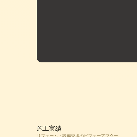
家を買う方限定キャンペーン
「このホーム
20
仲介手数料2
%
OFF
※家を購入される
施工実績
リフォーム・設備交換のビフォーアフター