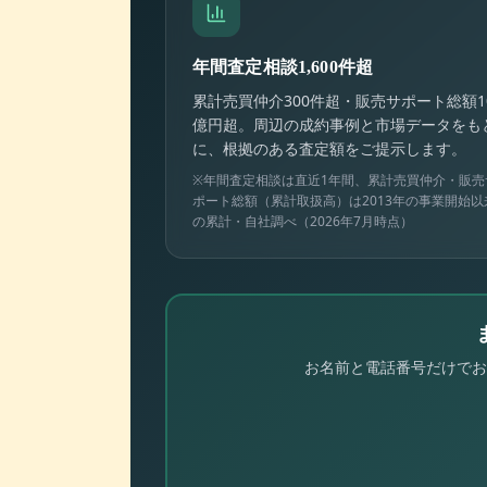
年間査定相談1,600件超
累計売買仲介300件超・販売サポート総額1
億円超。周辺の成約事例と市場データをも
に、根拠のある査定額をご提示します。
※年間査定相談は直近1年間、累計売買仲介・販売
ポート総額（累計取扱高）は2013年の事業開始以
の累計・自社調べ（2026年7月時点）
お名前と電話番号だけでお