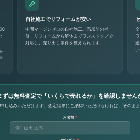
自社施工でリフォームが安い
00
中間マージンゼロの自社施工。売却前の補
全
と
修・リフォームから解体までワンストップで
ワ
対応し、売り出し条件を整えられます。
進
い
サ
来
まずは無料査定で「いくらで売れるか」を確認しません
申し込みいただけます。査定結果にご納得いただけなければ、そのまま
お名前
*