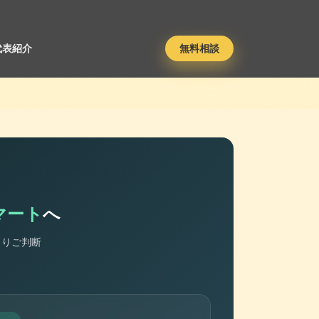
代表紹介
無料相談
マート
へ
くりご判断