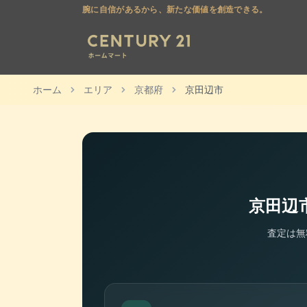
腕に自信があるから、新たな価値を創造できる。
ホーム
エリア
京都府
京田辺市
京田辺
査定は無