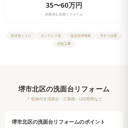
35〜60万円
内装含む全面リフォーム
節水型トイレ
タンクレス化
温水洗浄便座
手すり設置
内装工事
堺市北区
の
洗面台リフォーム
🪥
収納付き洗面台・三面鏡・LED照明など
堺市北区
の
洗面台リフォーム
のポイント