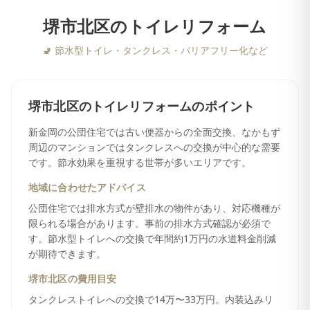
堺市北区
の
トイレリフォーム
🚽
節水型トイレ・タンクレス・バリアフリー化など
堺市北区
の
トイレリフォーム
のポイント
新金岡の公団住宅では古い便器からの全面交換、なかもず
周辺のマンションではタンクレスへの交換が中心的な需要
です。節水効果を重視する世帯が多いエリアです。
地域に合わせたアドバイス
公団住宅では排水方式が壁排水の物件があり、対応機種が
限られる場合があります。事前の排水方式確認が必須で
す。節水型トイレへの交換で年間約1万円の水道料金削減
が期待できます。
堺市北区
の費用目安
タンクレストイレへの交換で14万〜33万円。内装込みリ