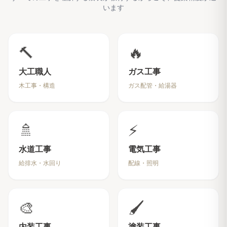
います
🔨
🔥
大工職人
ガス工事
木工事・構造
ガス配管・給湯器
🚿
⚡
水道工事
電気工事
給排水・水回り
配線・照明
🎨
🖌️
内装工事
塗装工事