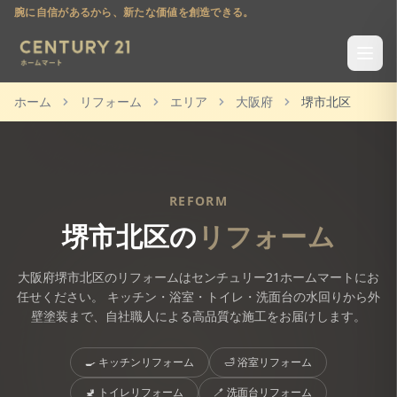
腕に自信があるから、新たな価値を創造できる。
ホーム
リフォーム
エリア
大阪府
堺市北区
REFORM
堺市北区
の
リフォーム
大阪府
堺市北区
のリフォームはセンチュリー21ホームマートにお
任せください。 キッチン・浴室・トイレ・洗面台の水回りから外
壁塗装まで、自社職人による高品質な施工をお届けします。
🍳
キッチンリフォーム
🛁
浴室リフォーム
🚽
トイレリフォーム
🪥
洗面台リフォーム