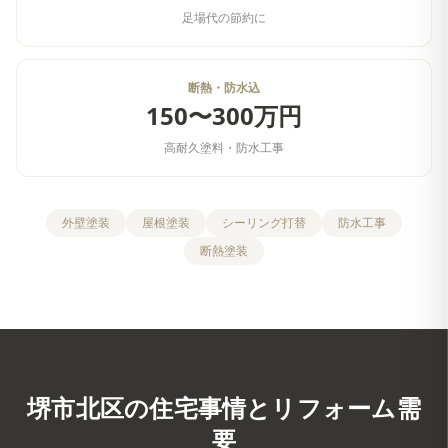
足場代の節約に
断熱・防水込
150〜300万円
高耐久塗料・防水工事
外壁塗装
屋根塗装
シーリング打替
防水工事
断熱塗装
堺市北区
の住宅事情とリフォーム需
要