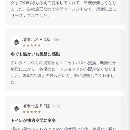
グまでの動線も考えて提案してくれて、料理が楽しくなり
ました。自社施工なので中間マージンもなく、想像以上に
リーズナブルでした。
堺市北区 A.D様
40代
🏠
★★★★★
冬でも温かいお風呂に感動
古いタイル張りの浴室からユニットバスへ交換。断熱性が
格段に上がり、冬場のヒートショックの心配がなくなりま
した。2階の配管との兼ね合いも丁寧に説明してくれまし
た。
堺市北区 B.E様
50代
🏠
★★★★★
トイレが快適空間に変身
1階と2階のトイレをまとめて節水型に交換。水道代が目に