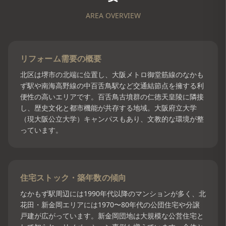
AREA OVERVIEW
リフォーム需要の概要
北区は堺市の北端に位置し、大阪メトロ御堂筋線のなかも
ず駅や南海高野線の中百舌鳥駅など交通結節点を擁する利
便性の高いエリアです。百舌鳥古墳群の仁徳天皇陵に隣接
し、歴史文化と都市機能が共存する地域。大阪府立大学
（現大阪公立大学）キャンパスもあり、文教的な環境が整
っています。
住宅ストック・築年数の傾向
なかもず駅周辺には1990年代以降のマンションが多く、北
花田・新金岡エリアには1970〜80年代の公団住宅や分譲
戸建が広がっています。新金岡団地は大規模な公営住宅と