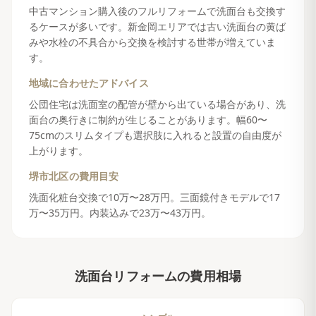
中古マンション購入後のフルリフォームで洗面台も交換す
るケースが多いです。新金岡エリアでは古い洗面台の黄ば
みや水栓の不具合から交換を検討する世帯が増えていま
す。
地域に合わせたアドバイス
公団住宅は洗面室の配管が壁から出ている場合があり、洗
面台の奥行きに制約が生じることがあります。幅60〜
75cmのスリムタイプも選択肢に入れると設置の自由度が
上がります。
堺市北区
の費用目安
洗面化粧台交換で10万〜28万円。三面鏡付きモデルで17
万〜35万円。内装込みで23万〜43万円。
洗面台リフォーム
の費用相場