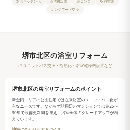
対面キッチン化
食洗機設置
IHコンロ
収納増設
レンジフード交換
堺市北区
の
浴室リフォーム
🛁
ユニットバス交換・断熱化・浴室乾燥機設置など
堺市北区
の
浴室リフォーム
のポイント
新金岡エリアの公団住宅では在来浴室のユニットバス化が
主なニーズです。なかもず駅周辺のマンションでは築25〜
30年で設備更新期を迎え、浴室全体のグレードアップが増
えています。
地域に合わせたアドバイス