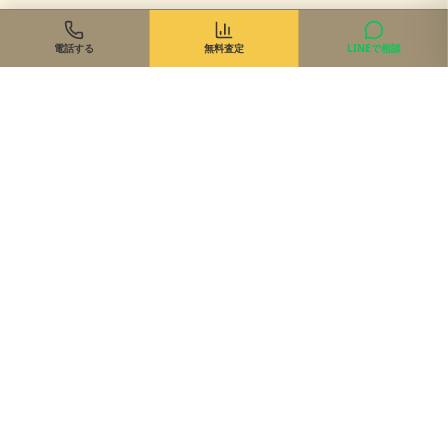
電話する
無料査定
LINEで相談
住まいのご相談、まずは無料で
来店・オンライン・現地同行。状況に合わせて最適な進め方を