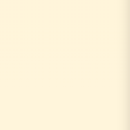
お客様がリフォーム相談
↓
外部の工務店に確認...
数日〜数週間待ち
↓
中間マージン上乗せで高額に
+20〜30%の中間コスト
時間もお金も余分にかかる