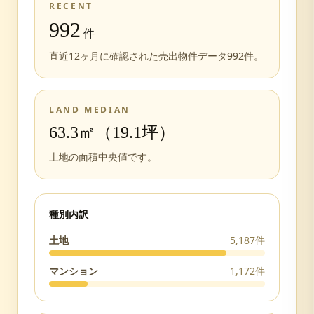
RECENT
992
件
直近12ヶ月に確認された売出物件データ
992
件。
LAND MEDIAN
63.3㎡（19.1坪）
土地の面積中央値です。
種別内訳
土地
5,187
件
マンション
1,172
件