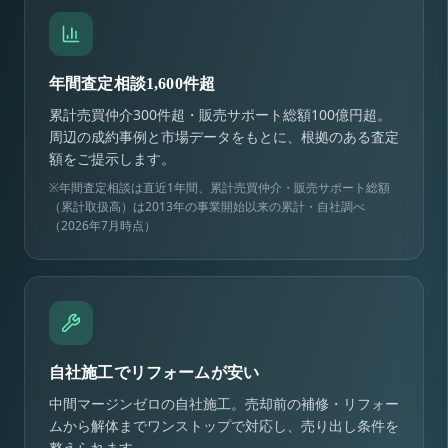
年間査定相談1,600件超
累計売買仲介300件超・販売サポート総額100億円超。
周辺の成約事例と市場データをもとに、根拠のある査定
額をご提示します。
※年間査定相談は直近1年間、累計売買仲介・販売サポート総額
（累計取扱高）は2013年の事業開始以来の累計・自社調べ
（2026年7月時点）
自社施工でリフォームが安い
中間マージンゼロの自社施工。売却前の補修・リフォー
ムから解体までワンストップで対応し、売り出し条件を
整えられます。