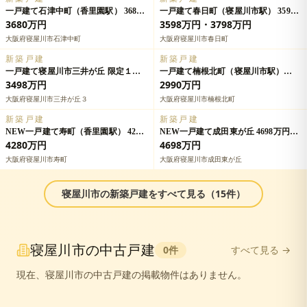
一戸建て石津中町（香里園駅） 3680
一戸建て春日町（寝屋川市駅） 3598
万円の詳細情報
万円・3798万円の詳細情報
3680万円
3598万円・3798万円
大阪府寝屋川市石津中町
大阪府寝屋川市春日町
新築戸建
新築戸建
一戸建て寝屋川市三井が丘 限定１邸
一戸建て楠根北町（寝屋川市駅）
一戸建ての詳細情報
2990万円の詳細情報
3498万円
2990万円
大阪府寝屋川市三井が丘３
大阪府寝屋川市楠根北町
新築戸建
新築戸建
NEW一戸建て寿町（香里園駅） 4280
NEW一戸建て成田東が丘 4698万円の
万円の詳細情報
詳細情報
4280万円
4698万円
大阪府寝屋川市寿町
大阪府寝屋川市成田東が丘
寝屋川市
の
新築戸建
をすべて見る（
15
件）
寝屋川市
の
中古戸建
0
件
すべて見る →
現在、
寝屋川市
の
中古戸建
の掲載物件はありません。