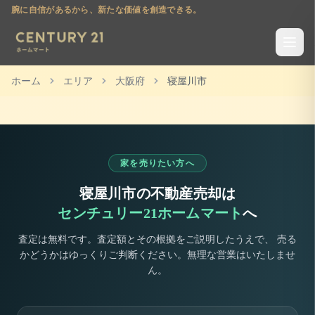
腕に自信があるから、新たな価値を創造できる。
ホーム
エリア
大阪府
寝屋川市
家を売りたい方へ
寝屋川市
の不動産売却は
センチュリー21ホームマート
へ
査定は無料です。査定額とその根拠をご説明したうえで、 売る
かどうかはゆっくりご判断ください。無理な営業はいたしませ
ん。