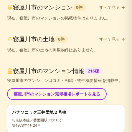
寝屋川市
の
マンション
0
件
すべて見る →
現在、
寝屋川市
の
マンション
の掲載物件はありません。
寝屋川市
の
土地
0
件
すべて見る →
現在、
寝屋川市
の
土地
の掲載物件はありません。
寝屋川市
のマンション情報
216
棟
寝屋川市
のマンション口コミ・相場・物件概要情報を掲載中。
寝屋川市
のマンション売却相場レポートを見る
パナソニック三井団地２号棟
京阪本線／香里園駅 バス10分
築
1973年4月
24戸