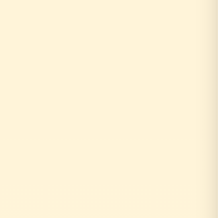
お客様がリフォーム相談
↓
外部の工務店に確認...
数日〜数週間待ち
↓
中間マージン上乗せで高額に
+20〜30%の中間コスト
時間もお金も余分にかかる
お客様がリフォーム相談