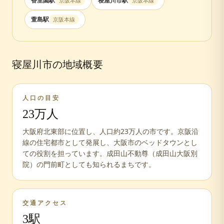
香里園
駅
寝屋川市
駅
京阪本線
京阪本線
萱島
駅
京阪本線
寝屋川市
の地域概要
人口の目安
23万人
大阪府北東部に位置し、人口約23万人の市です。京阪沿
線の住宅都市として発展し、大阪市のベッドタウンとし
ての役割を担っています。成田山不動尊（成田山大阪別
院）の門前町としても知られるまちです。
交通アクセス
3
駅