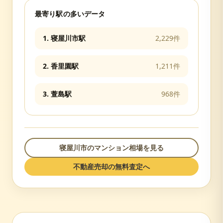
最寄り駅の多いデータ
1
.
寝屋川市
駅
2,229
件
2
.
香里園
駅
1,211
件
3
.
萱島
駅
968
件
寝屋川市
のマンション相場を見る
不動産売却の無料査定へ