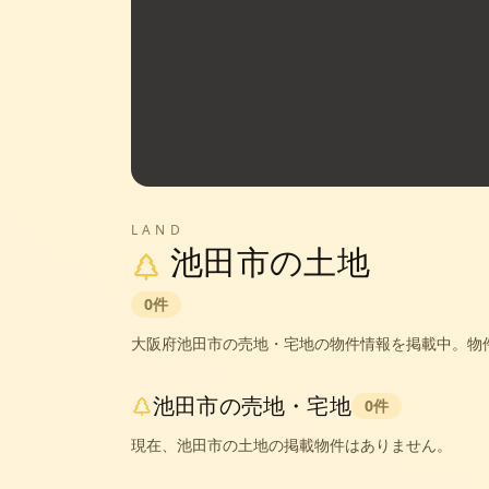
LAND
池田市
の土地
0
件
大阪府
池田市
の売地・宅地の物件情報を掲載中。
物
池田市
の売地・宅地
0
件
現在、
池田市
の土地の掲載物件はありません。