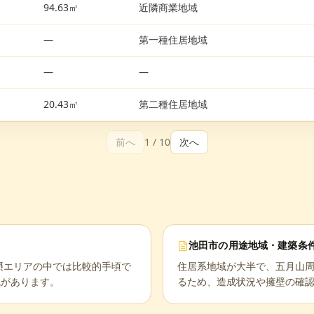
94.63㎡
近隣商業地域
—
第一種住居地域
—
—
20.43㎡
第二種住居地域
前へ
1
/
10
次へ
池田市
の用途地域・建築条
北摂エリアの中では比較的手頃で
住居系地域が大半で、五月山
気があります。
るため、造成状況や擁壁の確