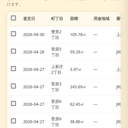
けます。
査定日
町丁目
面積
用途地域
最寄
豊里2
2026-04-30
105.78㎡
—
上新
丁目
菅原5
2026-04-28
59.29㎡
—
JR淡路
丁目
上新庄
2026-04-27
3.97㎡
—
上新
2丁目
菅原3
2026-04-27
243.69㎡
—
JR淡路
丁目
菅原6
2026-04-27
62.45㎡
—
JR淡路
丁目
菅原6
2026-04-27
38.86㎡
—
JR淡路
丁目