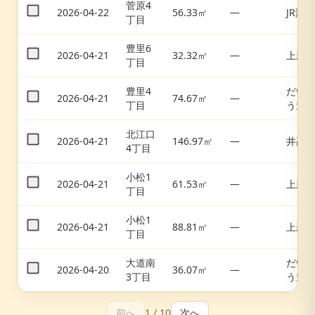
菅原4
2026-04-22
56.33㎡
—
JR淡路
丁目
豊里6
2026-04-21
32.32㎡
—
上新
丁目
豊里4
だい
2026-04-21
74.67㎡
—
丁目
う豊
北江口
2026-04-21
146.97㎡
—
井高
4丁目
小松1
2026-04-21
61.53㎡
—
上新
丁目
小松1
2026-04-21
88.81㎡
—
上新
丁目
大道南
だい
2026-04-20
36.07㎡
—
3丁目
う豊
前へ
1
/
10
次へ