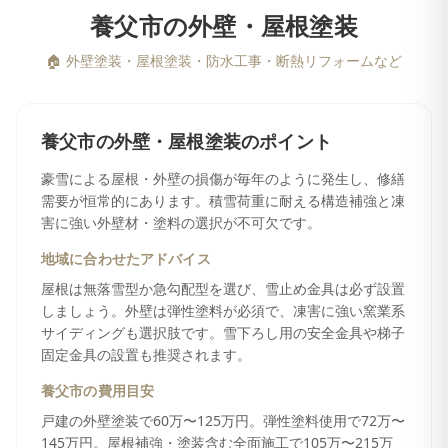
養父市
の
外壁・屋根塗装
🏠
外壁塗装・屋根塗装・防水工事・断熱リフォームなど
養父市
の
外壁・屋根塗装
のポイント
豪雪による屋根・外壁の損傷が毎年のように発生し、修繕
需要が恒常的にあります。積雪荷重に耐える構造補強と凍
害に強い外壁材・塗料の選択が不可欠です。
地域に合わせたアドバイス
屋根は無落雪型か急勾配型を選び、雪止め金具は必ず設置
しましょう。外壁は弾性塗料が必須で、凍害に強い窯業系
サイディングも選択肢です。雪下ろし用の安全金具や梯子
固定金具の設置も推奨されます。
養父市
の費用目安
戸建の外壁塗装で60万〜125万円。弾性塗料使用で72万〜
145万円。屋根補強・塗装含む全面施工で105万〜215万