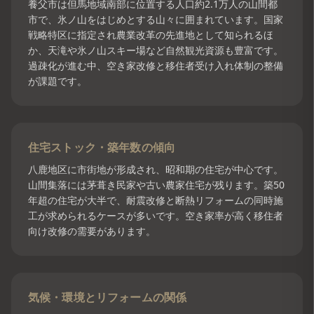
養父市は但馬地域南部に位置する人口約2.1万人の山間都
市で、氷ノ山をはじめとする山々に囲まれています。国家
戦略特区に指定され農業改革の先進地として知られるほ
か、天滝や氷ノ山スキー場など自然観光資源も豊富です。
過疎化が進む中、空き家改修と移住者受け入れ体制の整備
が課題です。
住宅ストック・築年数の傾向
八鹿地区に市街地が形成され、昭和期の住宅が中心です。
山間集落には茅葺き民家や古い農家住宅が残ります。築50
年超の住宅が大半で、耐震改修と断熱リフォームの同時施
工が求められるケースが多いです。空き家率が高く移住者
向け改修の需要があります。
気候・環境とリフォームの関係