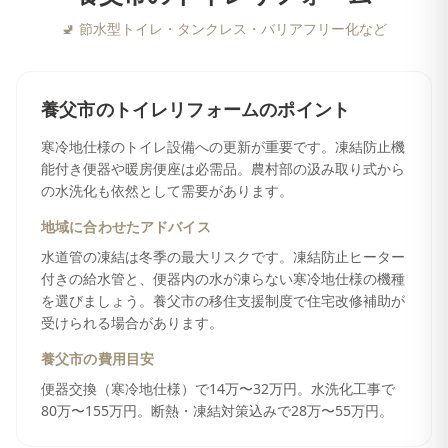
🚽
節水型トイレ・タンクレス・バリアフリー化など
養父市
の
トイレリフォーム
のポイント
寒冷地仕様のトイレ設備への更新が重要です。凍結防止機
能付き便器や暖房便座は必需品。農村部の汲み取り式から
の水洗化も依然として需要があります。
地域に合わせたアドバイス
水道管の凍結は冬季の最大リスクです。凍結防止ヒーター
付きの給水管と、便器内の水が凍らない寒冷地仕様の機種
を選びましょう。養父市の移住支援制度で住宅改修補助が
受けられる場合があります。
養父市
の費用目安
便器交換（寒冷地仕様）で14万〜32万円。水洗化工事で
80万〜155万円。断熱・凍結対策込みで28万〜55万円。