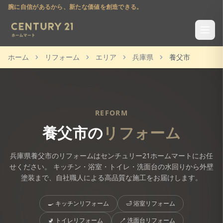
腕に自信があるから、新たな価値を創造できる。
ホーム
リフォーム
エリア
兵庫県
養父市
REFORM
養父市
の
リフォーム
兵庫県
養父市
のリフォームはセンチュリー21ホームマートにお任
せください。 キッチン・浴室・トイレ・洗面台の水回りから外壁
塗装まで、自社職人による高品質な施工をお届けします。
🍳
キッチンリフォーム
🛁
浴室リフォーム
🚽
トイレリフォーム
🪥
洗面台リフォーム