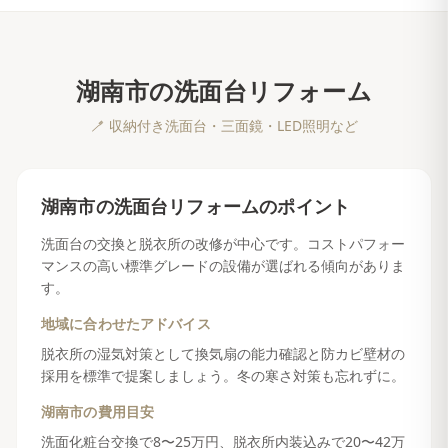
湖南市
の
洗面台リフォーム
🪥
収納付き洗面台・三面鏡・LED照明など
湖南市
の
洗面台リフォーム
のポイント
洗面台の交換と脱衣所の改修が中心です。コストパフォー
マンスの高い標準グレードの設備が選ばれる傾向がありま
す。
地域に合わせたアドバイス
脱衣所の湿気対策として換気扇の能力確認と防カビ壁材の
採用を標準で提案しましょう。冬の寒さ対策も忘れずに。
湖南市
の費用目安
洗面化粧台交換で8〜25万円、脱衣所内装込みで20〜42万