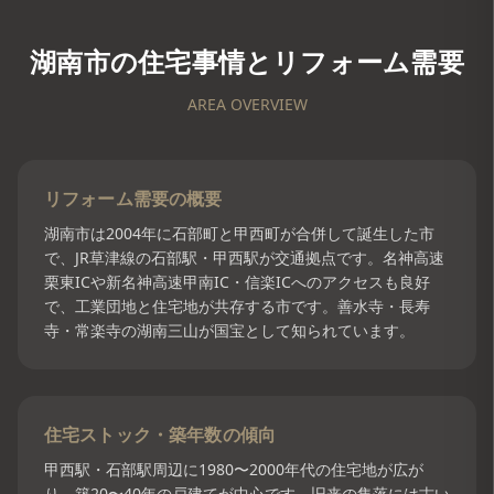
湖南市
の住宅事情とリフォーム需要
AREA OVERVIEW
リフォーム需要の概要
湖南市は2004年に石部町と甲西町が合併して誕生した市
で、JR草津線の石部駅・甲西駅が交通拠点です。名神高速
栗東ICや新名神高速甲南IC・信楽ICへのアクセスも良好
で、工業団地と住宅地が共存する市です。善水寺・長寿
寺・常楽寺の湖南三山が国宝として知られています。
住宅ストック・築年数の傾向
甲西駅・石部駅周辺に1980〜2000年代の住宅地が広が
り、築20〜40年の戸建てが中心です。旧来の集落には古い