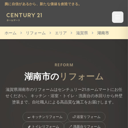
腕に自信があるから、新たな価値を創造できる。
ホーム
リフォーム
エリア
滋賀県
湖南市
REFORM
湖南市
の
リフォーム
滋賀県
湖南市
のリフォームはセンチュリー21ホームマートにお任
せください。 キッチン・浴室・トイレ・洗面台の水回りから外壁
塗装まで、自社職人による高品質な施工をお届けします。
🍳
キッチンリフォーム
🛁
浴室リフォーム
🚽
トイレリフォーム
🪥
洗面台リフォーム