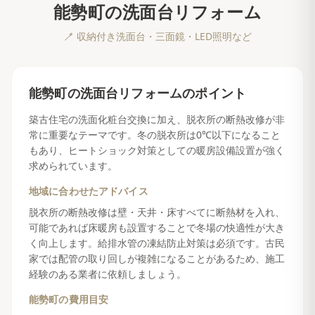
能勢町
の
洗面台リフォーム
🪥
収納付き洗面台・三面鏡・LED照明など
能勢町
の
洗面台リフォーム
のポイント
築古住宅の洗面化粧台交換に加え、脱衣所の断熱改修が非
常に重要なテーマです。冬の脱衣所は0℃以下になること
もあり、ヒートショック対策としての暖房設備設置が強く
求められています。
地域に合わせたアドバイス
脱衣所の断熱改修は壁・天井・床すべてに断熱材を入れ、
可能であれば床暖房も設置することで冬場の快適性が大き
く向上します。給排水管の凍結防止対策は必須です。古民
家では配管の取り回しが複雑になることがあるため、施工
経験のある業者に依頼しましょう。
能勢町
の費用目安