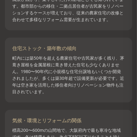
す。都市部からの移住・二拠点居住者が古民家をリノベー
ションするケースが増えており、従来の農家住宅の改修と
合わせて多様なリフォーム需要が生まれています。
住宅ストック・築年数の傾向
町内には築50年を超える農家住宅や古民家が多く残り、茅
葺き屋根を金属屋根に葺き替えた住宅も少なくありませ
ん。1980〜90年代に小規模な住宅分譲地もいくつか開発
されましたが、多くは築30年超で設備更新が必要です。近
年は空き家を活用した移住者向けリノベーション物件も注
目されています。
気候・環境とリフォームの関係
標高200〜600mの山間地で、大阪府内で最も寒冷な地域
です。冬は積雪もあり、氷点下5℃以下になることも珍し