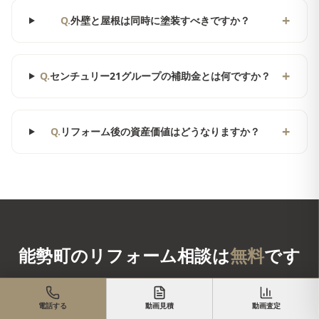
+
Q.
外壁と屋根は同時に塗装すべきですか？
+
Q.
センチュリー21グループの補助金とは何ですか？
+
Q.
リフォーム後の資産価値はどうなりますか？
能勢町
のリフォーム相談は
無料
です
現地調査・お見積りも無料。まずはお気軽にお電話・LINE・フォ
ームからお問い合わせください。
電話する
動画見積
動画査定