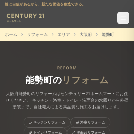
腕に自信があるから、新たな価値を創造できる。
ホーム
リフォーム
エリア
大阪府
能勢町
REFORM
能勢町
の
リフォーム
大阪府
能勢町
のリフォームはセンチュリー21ホームマートにお任
せください。 キッチン・浴室・トイレ・洗面台の水回りから外壁
塗装まで、自社職人による高品質な施工をお届けします。
🍳
キッチンリフォーム
🛁
浴室リフォーム
🚽
トイレリフォーム
🪥
洗面台リフォーム