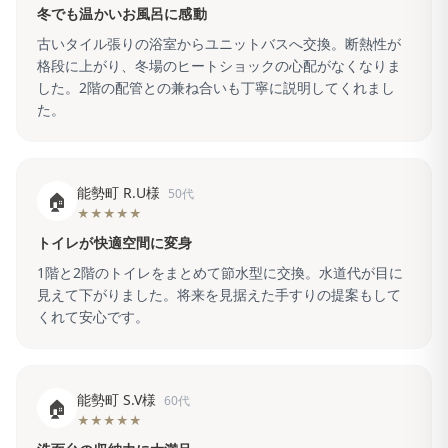
冬でも温かいお風呂に感動
古いタイル張りの浴室からユニットバスへ交換。断熱性が
格段に上がり、冬場のヒートショックの心配がなくなりま
した。2階の配管との兼ね合いも丁寧に説明してくれまし
た。
能勢町 R.U様
50代
🏠
★★★★★
トイレが快適空間に変身
1階と2階のトイレをまとめて節水型に交換。水道代が目に
見えて下がりました。将来を見据えた手すりの提案もして
くれて安心です。
能勢町 S.V様
60代
🏠
★★★★★