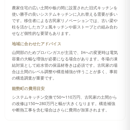
農家住宅の広い土間や板の間に設置された旧式キッチンを
使い勝手の良いシステムキッチンに入れ替える需要が多い
です。移住者による古民家リノベーションでは、古い梁や
柱を活かしたカフェ風キッチンや薪ストーブとの組み合わ
せなど個性的な要望もあります。
地域に合わせたアドバイス
山間部のためプロパンガスが主流で、IHへの変更時は電気
容量の大幅な増強が必要になる場合があります。冬場の凍
結対策として給水管の保温材巻きは必須です。古民家の場
合は土間のレベル調整や構造補強が伴うことが多く、事前
の構造調査が重要です。
能勢町
の費用目安
システムキッチン交換で50〜110万円、古民家の土間から
の改修は150〜280万円と幅が大きくなります。構造補強
や断熱工事を含む場合はさらに費用が加算されます。