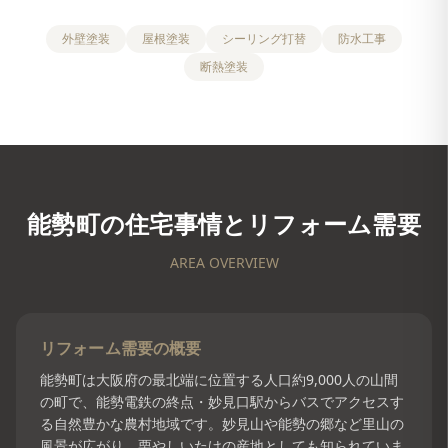
外壁塗装
屋根塗装
シーリング打替
防水工事
断熱塗装
能勢町
の住宅事情とリフォーム需要
AREA OVERVIEW
リフォーム需要の概要
能勢町は大阪府の最北端に位置する人口約9,000人の山間
の町で、能勢電鉄の終点・妙見口駅からバスでアクセスす
る自然豊かな農村地域です。妙見山や能勢の郷など里山の
風景が広がり、栗やしいたけの産地としても知られていま