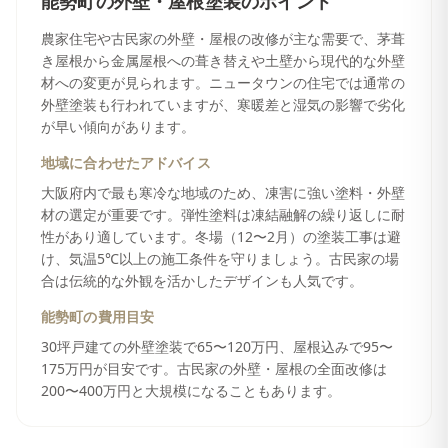
能勢町
の
外壁・屋根塗装
のポイント
農家住宅や古民家の外壁・屋根の改修が主な需要で、茅葺
き屋根から金属屋根への葺き替えや土壁から現代的な外壁
材への変更が見られます。ニュータウンの住宅では通常の
外壁塗装も行われていますが、寒暖差と湿気の影響で劣化
が早い傾向があります。
地域に合わせたアドバイス
大阪府内で最も寒冷な地域のため、凍害に強い塗料・外壁
材の選定が重要です。弾性塗料は凍結融解の繰り返しに耐
性があり適しています。冬場（12〜2月）の塗装工事は避
け、気温5℃以上の施工条件を守りましょう。古民家の場
合は伝統的な外観を活かしたデザインも人気です。
能勢町
の費用目安
30坪戸建ての外壁塗装で65〜120万円、屋根込みで95〜
175万円が目安です。古民家の外壁・屋根の全面改修は
200〜400万円と大規模になることもあります。