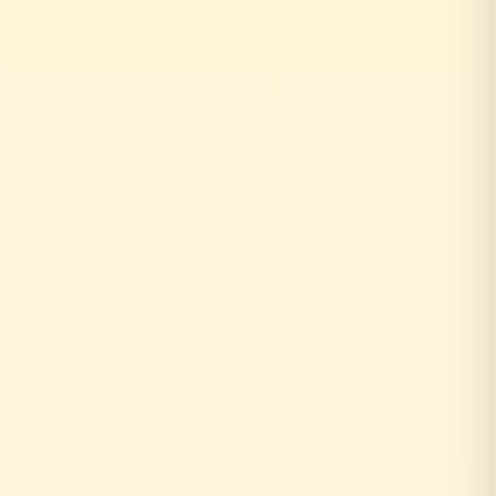
↓
自社の社員がその場で回答！
即日対応
↓
中間マージンなし！適正価格
最大30%コストダウン
速い・安い・高品質の三拍子
即日