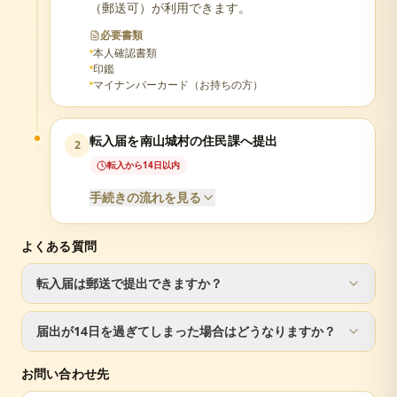
（郵送可）が利用できます。
必要書類
本人確認書類
印鑑
マイナンバーカード（お持ちの方）
転入届を南山城村の住民課へ提出
2
転入から14日以内
手続きの流れを見る
よくある質問
必要書類
転入届は郵送で提出できますか？
転出証明書（前住所地で発行）
届出人の本人確認書類（運転免許証等）
転入届は窓口での手続きが必要です。ただし、転出届は郵
マイナンバーカードまたは通知カード
届出が14日を過ぎてしまった場合はどうなりますか？
送で手続き可能です。
印鑑
届出が遅れた場合でも手続きは可能ですが、正当な理由が
お問い合わせ先
ない場合は5万円以下の過料が科されることがあります。