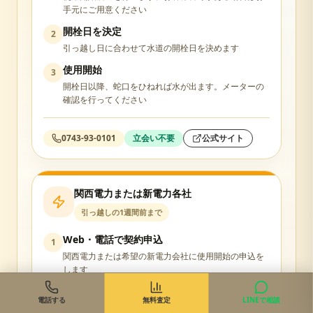
手元にご用意ください
開栓日を決定
2
引っ越し日に合わせて水道の開栓日を決めます
使用開始
3
開栓日以降、蛇口をひねれば水が出ます。メーターの
確認を行ってください
0743-93-0101
立会い不要
公式サイト
関西電力または新電力各社
引っ越しの1週間前まで
Web・電話で契約申込
1
関西電力または希望の新電力会社に使用開始の申込を
します
ブレーカーをON
2
電話する
無料査定
LINEで相談
引っ越し当日、分電盤のブレーカーを上げれば電気が