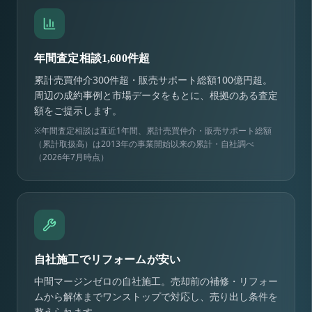
年間査定相談1,600件超
累計売買仲介300件超・販売サポート総額100億円超。
周辺の成約事例と市場データをもとに、根拠のある査定
額をご提示します。
※年間査定相談は直近1年間、累計売買仲介・販売サポート総額
（累計取扱高）は2013年の事業開始以来の累計・自社調べ
（2026年7月時点）
自社施工でリフォームが安い
中間マージンゼロの自社施工。売却前の補修・リフォー
ムから解体までワンストップで対応し、売り出し条件を
整えられます。