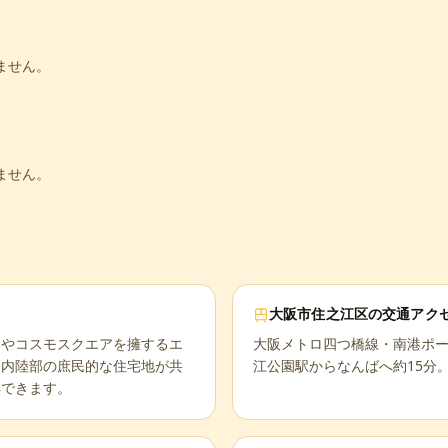
ません。
ません。
大阪市住之江区
の交通アク
園やコスモスクエアを擁するエ
大阪メトロ四つ橋線・南港ポ
、内陸部の庶民的な住宅地が共
江公園駅からなんばへ約15分
得できます。