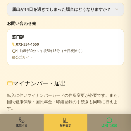
転入届は窓口での手続きが必要です。ただし、転出届は郵
届出が14日を過ぎてしまった場合はどうなりますか？
送で手続き可能です。
届出が遅れた場合でも手続きは可能ですが、正当な理由が
お問い合わせ先
ない場合は5万円以下の過料が科されることがあります。
窓口課
072-334-1550
午前8時30分～午後5時15分（土日祝除く）
公式サイト
マイナンバー・届出
転入に伴いマイナンバーカードの住所変更が必要です。また、
国民健康保険・国民年金・印鑑登録の手続きも同時に行えま
す。
マイナンバーカードは転入から90日以内に継続利用手続
電話する
無料査定
LINEで相談
きをしないと失効します。転入届と同時に手続きしまし