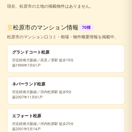
現在、
松原市
の
土地
の掲載物件はありません。
松原市
のマンション情報
70
棟
松原市
のマンション口コミ・相場・物件概要情報を掲載中。
グランドコート松原
近鉄南大阪線／高見ノ里駅 徒歩10分
築
1999年7月
61戸
ネバーランド松原
近鉄南大阪線／河内松原駅 徒歩9分
築
2007年11月
61戸
エフォート松原
近鉄南大阪線／河内松原駅 徒歩25分
築
2001年5月
14戸