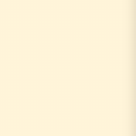
↓
自社の社員がその場で回答！
即日対応
↓
中間マージンなし！適正価格
最大30%コストダウン
速い・安い・高品質の三拍子
即日