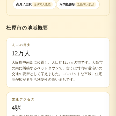
高見ノ里
駅
河内松原
駅
近鉄南大阪線
近鉄南大阪線
松原市
の地域概要
人口の目安
12万人
大阪府中南部に位置し、人口約12万人の市です。大阪市
の南に隣接するベッドタウンで、古くは竹内街道沿いの
交通の要衝として栄えました。コンパクトな市域に住宅
地が広がる生活利便性の高いまちです。
交通アクセス
4
駅