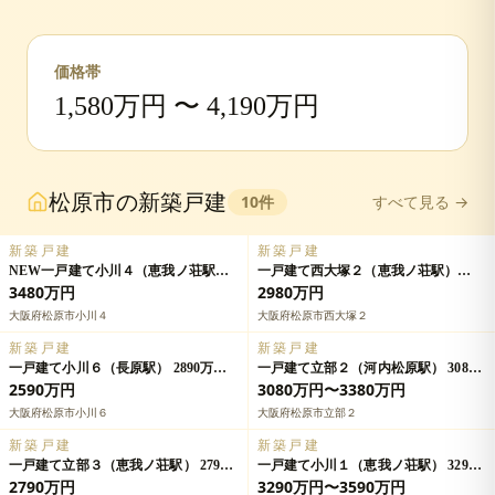
価格帯
1,580
万円 〜
4,190
万円
松原市
の
新築戸建
10
件
すべて見る →
新築戸建
新築戸建
NEW一戸建て小川４（恵我ノ荘駅）
一戸建て西大塚２（恵我ノ荘駅）
3480万円の詳細情報
2980万円の詳細情報
3480万円
2980万円
大阪府松原市小川４
大阪府松原市西大塚２
新築戸建
新築戸建
一戸建て小川６（長原駅） 2890万円
一戸建て立部２（河内松原駅） 3080
の詳細情報
万円～3380万円の詳細情報
2590万円
3080万円〜3380万円
大阪府松原市小川６
大阪府松原市立部２
新築戸建
新築戸建
一戸建て立部３（恵我ノ荘駅） 2790
一戸建て小川１（恵我ノ荘駅） 3290
万円の詳細情報
万円～3590万円の詳細情報
2790万円
3290万円〜3590万円