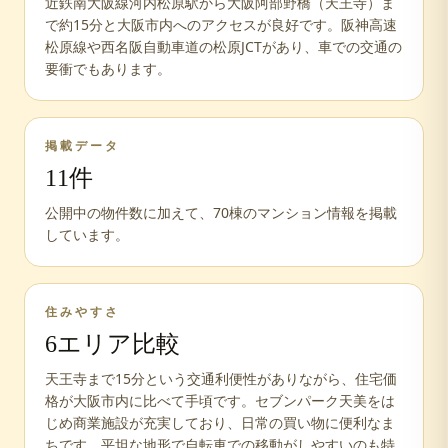
近鉄南大阪線河内松原駅から大阪阿部野橋（天王寺）ま
で約15分と大阪市内へのアクセスが良好です。阪神高速
松原線や西名阪自動車道の松原JCTがあり、車での交通の
要衝でもあります。
掲載データ
11
件
公開中の物件数に加えて、
70
棟のマンション情報を掲載
しています。
住みやすさ
6
エリア比較
天王寺まで15分という交通利便性がありながら、住宅価
格が大阪市内に比べて手頃です。セブンパーク天美をは
じめ商業施設が充実しており、日常の買い物に便利なま
ちです。平坦な地形で自転車での移動がしやすいのも特