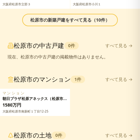
大阪府松原市立部３
大阪府松原市小川１
松原市
の
新築戸建
をすべて見る（
10
件）
松原市
の
中古戸建
0
件
すべて見る →
現在、
松原市
の
中古戸建
の掲載物件はありません。
松原市
の
マンション
1
件
すべて見る →
マンション
朝日プラザ松原アネックス（松原市南
新町）
1580万円
大阪府松原市南新町１丁目12-25
松原市
の
土地
0
件
すべて見る →