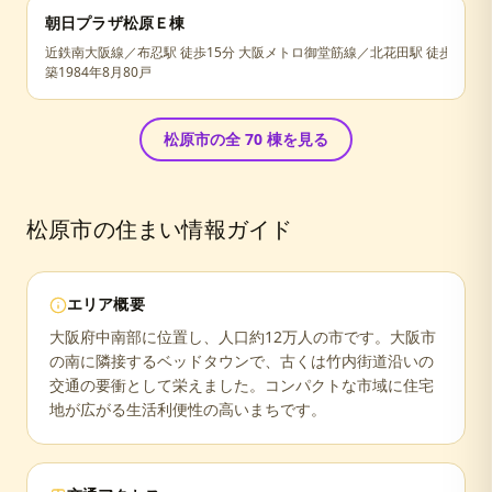
朝日プラザ松原Ｅ棟
近鉄南大阪線／布忍駅 徒歩15分 大阪メトロ御堂筋線／北花田駅 徒歩17分
築
1984年8月
80戸
松原市
の全
70
棟を見る
松原市
の住まい情報ガイド
エリア概要
大阪府中南部に位置し、人口約12万人の市です。大阪市
の南に隣接するベッドタウンで、古くは竹内街道沿いの
交通の要衝として栄えました。コンパクトな市域に住宅
地が広がる生活利便性の高いまちです。