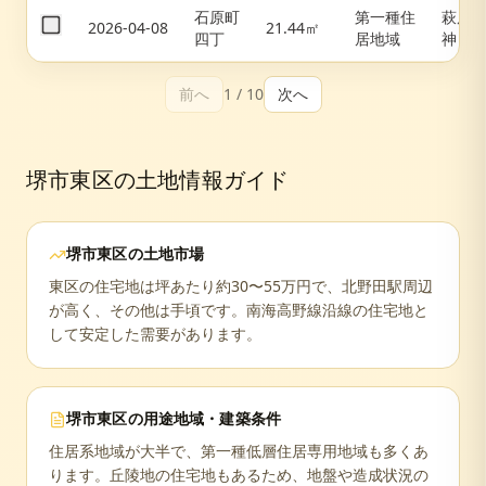
石原町
第一種住
萩原
2026-04-08
21.44㎡
四丁
居地域
神
前へ
1
/
10
次へ
堺市東区
の土地情報ガイド
堺市東区
の土地市場
東区の住宅地は坪あたり約30〜55万円で、北野田駅周辺
が高く、その他は手頃です。南海高野線沿線の住宅地と
して安定した需要があります。
堺市東区
の用途地域・建築条件
住居系地域が大半で、第一種低層住居専用地域も多くあ
ります。丘陵地の住宅地もあるため、地盤や造成状況の