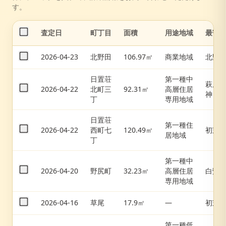
す。
査定日
町丁目
面積
用途地域
最寄
2026-04-23
北野田
106.97㎡
商業地域
北野
日置荘
第一種中
萩原
2026-04-22
北町三
92.31㎡
高層住居
神
丁
専用地域
日置荘
第一種住
2026-04-22
西町七
120.49㎡
初芝
居地域
丁
第一種中
2026-04-20
野尻町
32.23㎡
高層住居
白鷺
専用地域
2026-04-16
草尾
17.9㎡
—
初芝
第一種低