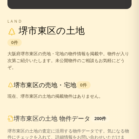
LAND
堺市東区
の土地
0
件
大阪府
堺市東区
の売地・宅地の物件情報を掲載中。
物件が入り
次第ご紹介いたします。未公開物件のご相談もお気軽にどう
ぞ。
堺市東区
の売地・宅地
0
件
現在、
堺市東区
の土地の掲載物件はありません。
堺市東区
の
土地
物件データ
200
件
堺市東区
の
土地
の査定に活用する物件データです。気になる物
件にチェックを入れて、詳細情報をお問い合わせいただけま