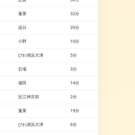
蓬莱
32分
追分
20分
小野
10分
びわ湖浜大津
5分
石場
3分
瀬田
14分
近江神宮前
2分
蓬莱
19分
びわ湖浜大津
6分