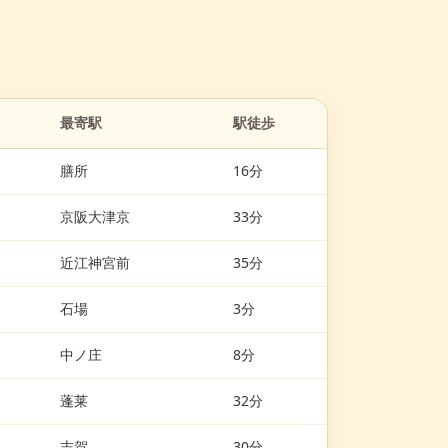
。
最寄駅
駅徒歩
膳所
16分
京阪大津京
33分
近江神宮前
35分
石場
3分
中ノ庄
8分
蓬莱
32分
志賀
30分