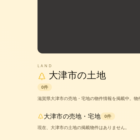
LAND
大津市
の土地
0
件
滋賀県
大津市
の売地・宅地の物件情報を掲載中。
物
大津市
の売地・宅地
0
件
現在、
大津市
の土地の掲載物件はありません。