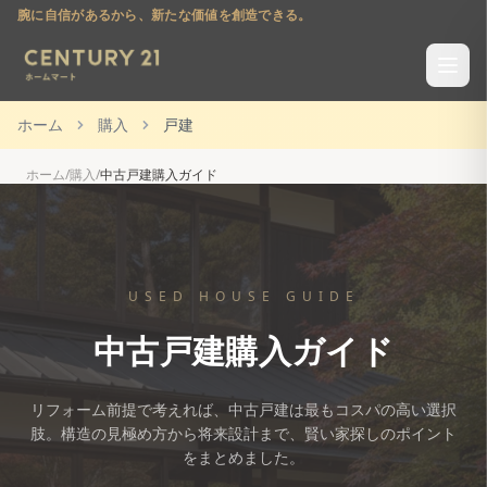
腕に自信があるから、新たな価値を創造できる。
ホーム
購入
戸建
ホーム
/
購入
/
中古戸建購入ガイド
USED HOUSE GUIDE
中古戸建購入ガイド
リフォーム前提で考えれば、中古戸建は最もコスパの高い選択
肢。
構造の見極め方から将来設計まで、賢い家探しのポイント
をまとめました。