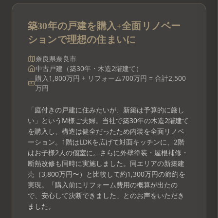
築30年の戸建を購入+全面リノベー
ションで理想の住まいに
奈良県奈良市
中古戸建（築30年・木造2階建て）
購入1,800万円 + リフォーム700万円 = 合計2,500
万円
「庭付きの戸建に住みたいが、新築は予算的に厳し
い」というM様ご夫婦。当社で築30年の木造2階建て
を購入し、構造は健全だったため内装を全面リノベ
ーション。1階はLDKを広げて対面キッチンに、2階
はお子様2人の個室に。さらに外壁塗装・屋根補修・
断熱改修も同時に実施しました。同エリアの新築建
売（3,800万円〜）と比較して約1,300万円の節約を
実現。「購入前にリフォーム費用の概算が出たの
で、安心して決断できました」とのお声をいただき
ました。