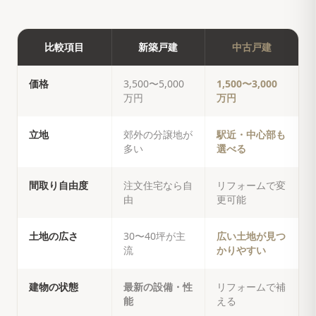
比較項目
新築戸建
中古戸建
価格
3,500〜5,000
1,500〜3,000
万円
万円
立地
郊外の分譲地が
駅近・中心部も
多い
選べる
間取り自由度
注文住宅なら自
リフォームで変
由
更可能
土地の広さ
30〜40坪が主
広い土地が見つ
流
かりやすい
建物の状態
最新の設備・性
リフォームで補
能
える