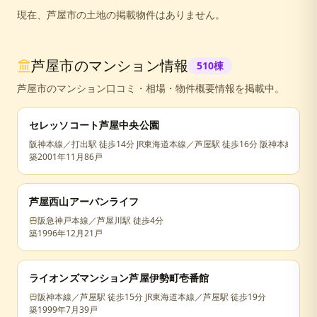
現在、
芦屋市
の
土地
の掲載物件はありません。
芦屋市
のマンション情報
510
棟
芦屋市
のマンション口コミ・相場・物件概要情報を掲載中。
セレッソコート芦屋中央公園
阪神本線／打出駅 徒歩14分 JR東海道本線／芦屋駅 徒歩16分 阪神本線／芦屋
築
2001年11月
86戸
芦屋西山アーバンライフ
阪急神戸本線／芦屋川駅 徒歩4分
築
1996年12月
21戸
ライオンズマンション芦屋伊勢町壱番館
阪神本線／芦屋駅 徒歩15分 JR東海道本線／芦屋駅 徒歩19分
築
1999年7月
39戸