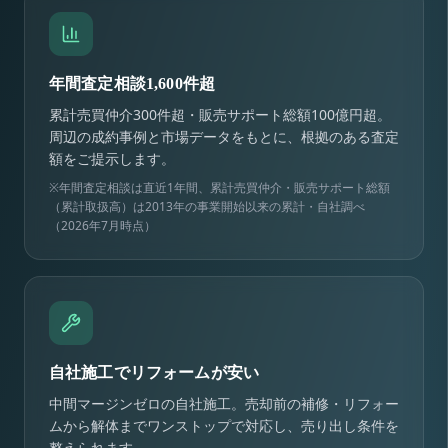
年間査定相談1,600件超
累計売買仲介300件超・販売サポート総額100億円超。
周辺の成約事例と市場データをもとに、根拠のある査定
額をご提示します。
※年間査定相談は直近1年間、累計売買仲介・販売サポート総額
（累計取扱高）は2013年の事業開始以来の累計・自社調べ
（2026年7月時点）
自社施工でリフォームが安い
中間マージンゼロの自社施工。売却前の補修・リフォー
ムから解体までワンストップで対応し、売り出し条件を
整えられます。