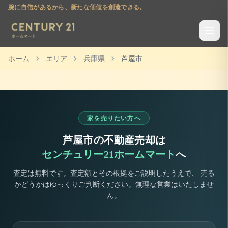
腕に自信があるから、新たな価値を創造できる。
ホーム
エリア
兵庫県
芦屋市
家を売りたい方へ
芦屋市
の不動産売却は
センチュリー21ホームマート
へ
査定は無料です。査定額とその根拠をご説明したうえで、 売る
かどうかはゆっくりご判断ください。無理な営業はいたしませ
ん。