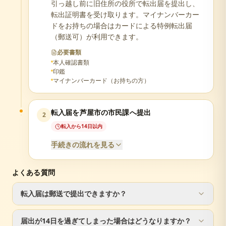
引っ越し前に旧住所の役所で転出届を提出し、
転出証明書を受け取ります。マイナンバーカー
ドをお持ちの場合はカードによる特例転出届
（郵送可）が利用できます。
必要書類
本人確認書類
印鑑
マイナンバーカード（お持ちの方）
転入届を芦屋市の市民課へ提出
2
転入から14日以内
手続きの流れを見る
よくある質問
必要書類
転入届は郵送で提出できますか？
転出証明書（前住所地で発行）
届出人の本人確認書類（運転免許証等）
転入届は窓口での手続きが必要です。ただし、転出届は郵
マイナンバーカードまたは通知カード
届出が14日を過ぎてしまった場合はどうなりますか？
送で手続き可能です。
印鑑