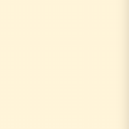
↓
自社の社員がその場で回答！
即日対応
↓
中間マージンなし！適正価格
最大30%コストダウン
速い・安い・高品質の三拍子
即日