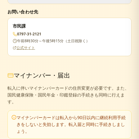
届出が遅れた場合でも手続きは可能ですが、正当な理由が
お問い合わせ先
ない場合は5万円以下の過料が科されることがあります。
市民課
0797-31-2121
午前8時30分～午後5時15分（土日祝除く）
公式サイト
マイナンバー・届出
転入に伴いマイナンバーカードの住所変更が必要です。また、
国民健康保険・国民年金・印鑑登録の手続きも同時に行えま
す。
マイナンバーカードは転入から90日以内に継続利用手続
きをしないと失効します。転入届と同時に手続きしまし
ょう。