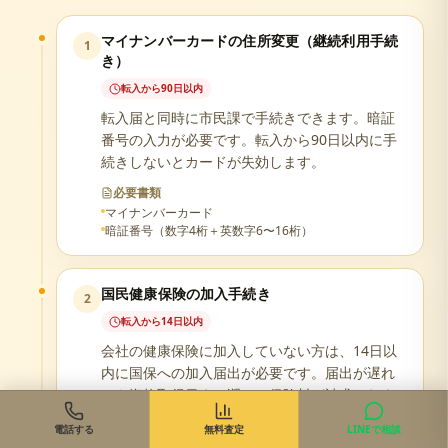
マイナンバーカードの住所変更（継続利用手続
1
き）
転入から90日以内
転入届と同時に市民課で手続きできます。暗証
番号の入力が必要です。転入から90日以内に手
続きしないとカードが失効します。
必要書類
マイナンバーカード
暗証番号（数字4桁＋英数字6〜16桁）
国民健康保険の加入手続き
2
転入から14日以内
会社の健康保険に加入していない方は、14日以
内に国保への加入届出が必要です。届出が遅れ
ても資格取得日まで遡って保険料が請求されま
す。
電話する
無料査定
LINEで相談
必要書類