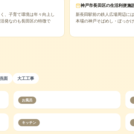
神戸市長田区
の生活利便施
多く、子育て環境は年々向上し
新長田駅前の鉄人広場周辺に
が活発なのも長田区の特徴で
本場の神戸そばめし・ぼっか
洗面
大工工事
お風呂
キッチン