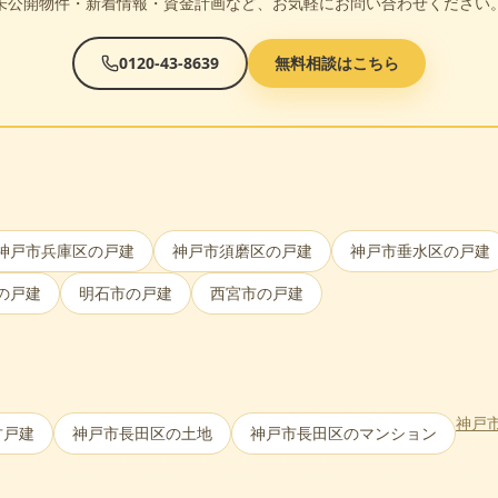
未公開物件・新着情報・資金計画など、お気軽にお問い合わせください
0120-43-8639
無料相談はこちら
神戸市兵庫区
の戸建
神戸市須磨区
の戸建
神戸市垂水区
の戸建
の戸建
明石市
の戸建
西宮市
の戸建
神戸
古戸建
神戸市長田区
の土地
神戸市長田区
のマンション