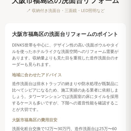
大阪市福島区
の
洗面台リフォーム
🪥
収納付き洗面台・三面鏡・LED照明など
大阪市福島区
の
洗面台リフォーム
のポイント
DINKS世帯を中心に、デザイン性の高い洗面ボウルやタイ
ルを使ったホテルライクな洗面空間へのリフォーム需要が
あります。収納量よりも見た目を重視した造作洗面台のオ
ーダーも見られます。
地域に合わせたアドバイス
造作洗面台は排水トラップの納まりや防水処理が既製品に
比べてシビアになるため、施工実績のある業者に依頼しま
しょう。タワーマンションでは洗面室の床にタイルを採用
するケースも多いですが、下階への遮音性能を確認するこ
とが大切です。
大阪市福島区
の費用目安
洗面化粧台交換で12万〜30万円、造作洗面台は25万〜60