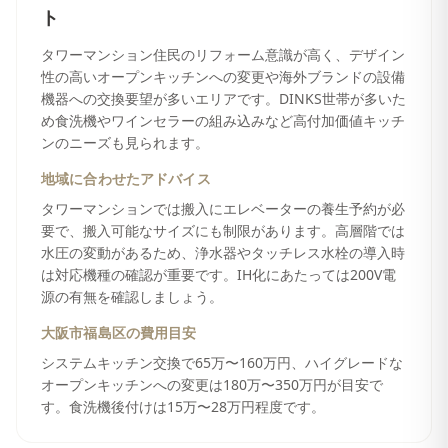
ト
タワーマンション住民のリフォーム意識が高く、デザイン
性の高いオープンキッチンへの変更や海外ブランドの設備
機器への交換要望が多いエリアです。DINKS世帯が多いた
め食洗機やワインセラーの組み込みなど高付加価値キッチ
ンのニーズも見られます。
地域に合わせたアドバイス
タワーマンションでは搬入にエレベーターの養生予約が必
要で、搬入可能なサイズにも制限があります。高層階では
水圧の変動があるため、浄水器やタッチレス水栓の導入時
は対応機種の確認が重要です。IH化にあたっては200V電
源の有無を確認しましょう。
大阪市福島区
の費用目安
システムキッチン交換で65万〜160万円、ハイグレードな
オープンキッチンへの変更は180万〜350万円が目安で
す。食洗機後付けは15万〜28万円程度です。