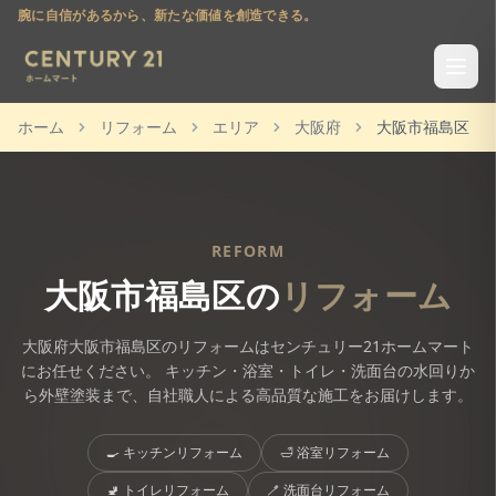
腕に自信があるから、新たな価値を創造できる。
ホーム
リフォーム
エリア
大阪府
大阪市福島区
REFORM
大阪市福島区
の
リフォーム
大阪府
大阪市福島区
のリフォームはセンチュリー21ホームマート
にお任せください。 キッチン・浴室・トイレ・洗面台の水回りか
ら外壁塗装まで、自社職人による高品質な施工をお届けします。
🍳
キッチンリフォーム
🛁
浴室リフォーム
🚽
トイレリフォーム
🪥
洗面台リフォーム