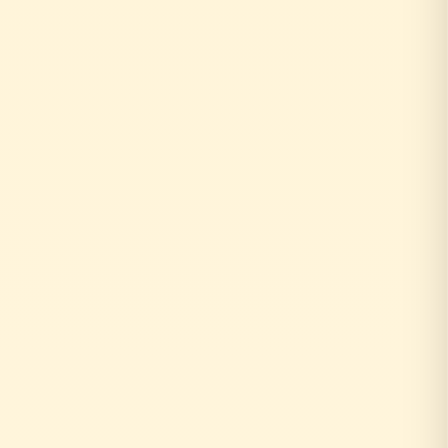
お客様がリフォーム相談
↓
外部の工務店に確認...
数日〜数週間待ち
↓
中間マージン上乗せで高額に
+20〜30%の中間コスト
時間もお金も余分にかかる
お客様がリフォーム相談