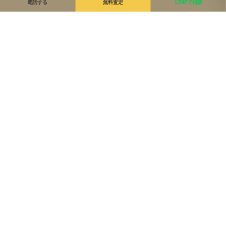
電話する
無料査定
LINEで相談
住まいのご相談、まずは無料で
来店・オンライン・現地同行。状況に合わせて最適な進め方を
ご提案します。
0120-43-8639