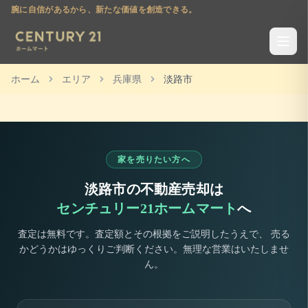
腕に自信があるから、新たな価値を創造できる。
ホーム
エリア
兵庫県
淡路市
家を売りたい方へ
淡路市
の不動産売却は
センチュリー21ホームマート
へ
査定は無料です。査定額とその根拠をご説明したうえで、 売る
かどうかはゆっくりご判断ください。無理な営業はいたしませ
ん。