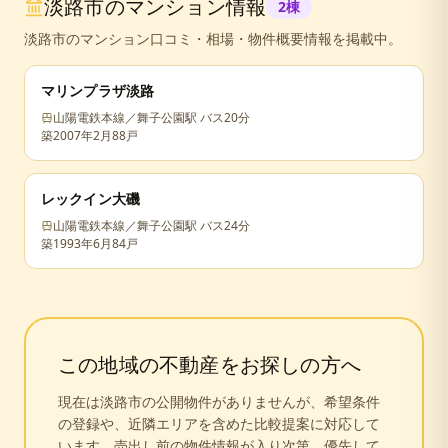
淡路市
のマンション情報
2
棟
淡路市
のマンション口コミ・相場・物件概要情報を掲載中。
マリンプラザ淡路
山陽電鉄本線／舞子公園駅 バス20分
築
2007年2月
88戸
レックイン大磯
山陽電鉄本線／舞子公園駅 バス24分
築
1993年6月
84戸
この地域の不動産をお探しの方へ
現在は
淡路市
の公開物件がありませんが、希望条件
の登録や、近隣エリアを含めた比較提案に対応して
います。売出し前の物件情報が入り次第、優先して