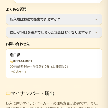
よくある質問
必要書類
転入届は郵送で提出できますか？
転出証明書（前住所地で発行）
届出人の本人確認書類（運転免許証等）
転入届は窓口での手続きが必要です。ただし、転出届は郵
マイナンバーカードまたは通知カード
届出が14日を過ぎてしまった場合はどうなりますか？
送で手続き可能です。
印鑑
届出が遅れた場合でも手続きは可能ですが、正当な理由が
お問い合わせ先
ない場合は5万円以下の過料が科されることがあります。
窓口課
0799-64-0001
午前8時30分～午後5時15分（土日祝除く）
公式サイト
マイナンバー・届出
転入に伴いマイナンバーカードの住所変更が必要です。また、