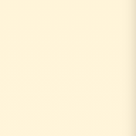
↓
自社の社員がその場で回答！
即日対応
↓
中間マージンなし！適正価格
最大30%コストダウン
速い・安い・高品質の三拍子
即日