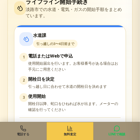
ライフライン開始手続き
淡路市
での水道・電気・ガスの開始手順をまとめ
ています。
水道課
引っ越しの3〜4日前まで
電話またはWebで申込
1
使用開始届出を行います。お客様番号がある場合はお
手元にご用意ください
開栓日を決定
2
引っ越し日に合わせて水道の開栓日を決めます
使用開始
3
開栓日以降、蛇口をひねれば水が出ます。メーターの
確認を行ってください
0799-64-0001
立会い不要
公式サイト
電話する
無料査定
LINEで相談