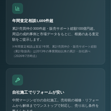
年間査定相談1,600件超
累計売買仲介300件超・販売サポート総額100億円超。
周辺の成約事例と市場データをもとに、根拠のある査定
額をご提示します。
※年間査定相談は直近1年間、累計売買仲介・販売サポート総額
（累計取扱高）は2013年の事業開始以来の累計・自社調べ
（2026年7月時点）
自社施工でリフォームが安い
中間マージンゼロの自社施工。売却前の補修・リフォー
ムから解体までワンストップで対応し、売り出し条件を
整えられます。