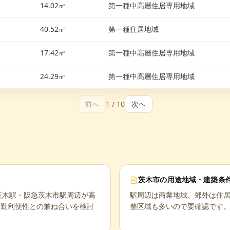
14.02㎡
第一種中高層住居専用地域
40.52㎡
第一種住居地域
17.42㎡
第一種中高層住居専用地域
24.29㎡
第一種中高層住居専用地域
前へ
1
/
10
次へ
茨木市
の用途地域・建築条
R茨木駅・阪急茨木市駅周辺が高
駅周辺は商業地域、郊外は住
通勤利便性との兼ね合いを検討
整区域も多いので要確認です