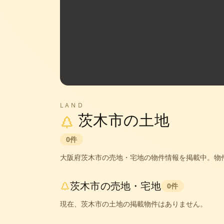
LAND
茨木市
の土地
0
件
大阪府
茨木市
の売地・宅地の物件情報を掲載中。
物
茨木市
の売地・宅地
0
件
現在、
茨木市
の土地の掲載物件はありません。