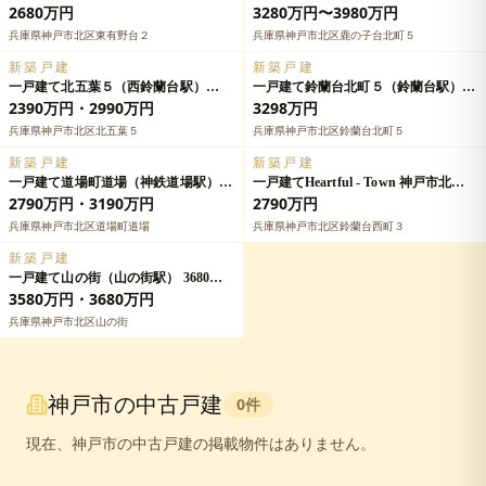
の詳細情報
道場駅） 3780万円～4180万円の詳細
2680万円
3280万円〜3980万円
情報
兵庫県神戸市北区東有野台２
兵庫県神戸市北区鹿の子台北町５
新築戸建
新築戸建
一戸建て北五葉５（西鈴蘭台駅）
一戸建て鈴蘭台北町５（鈴蘭台駅）
2890万円～3290万円の詳細情報
3498万円・3698万円の詳細情報
2390万円・2990万円
3298万円
兵庫県神戸市北区北五葉５
兵庫県神戸市北区鈴蘭台北町５
新築戸建
新築戸建
一戸建て道場町道場（神鉄道場駅）
一戸建てHeartful - Town 神戸市北区
2990万円～3390万円の詳細情報
鈴蘭台西町 全１邸の詳細情報
2790万円・3190万円
2790万円
兵庫県神戸市北区道場町道場
兵庫県神戸市北区鈴蘭台西町３
新築戸建
一戸建て山の街（山の街駅） 3680万
円～3880万円の詳細情報
3580万円・3680万円
兵庫県神戸市北区山の街
神戸市
の中古戸建
0
件
現在、
神戸市
の中古戸建の掲載物件はありません。