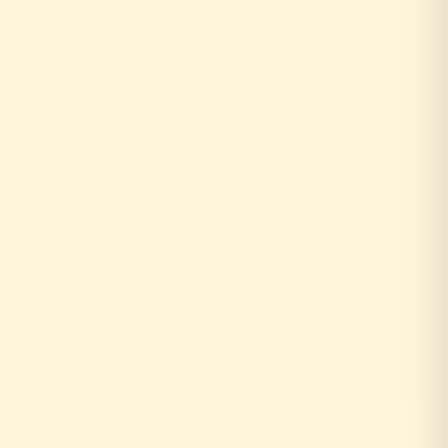
お客様がリフォーム相談
↓
外部の工務店に確認...