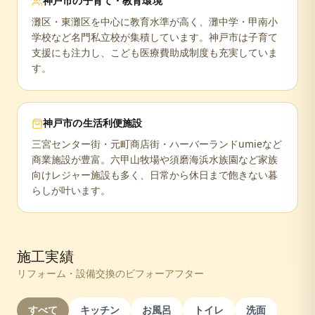
神戸市
の子育て・教育環境
灘区・東灘区を中心に教育水準が高く、灘中学・甲南小
学校など名門私立校が集積しています。神戸市は子育て
支援にも注力し、こども医療費助成制度も充実していま
す。
神戸市
の生活利便施設
三宮センター街・元町商店街・ハーバーランドumieなど
商業施設が豊富。六甲山牧場や須磨海浜水族園など家族
向けレジャー施設も多く、日常から休日まで飽きない暮
らしが叶います。
施工実績
リフォーム・設備交換のビフォーアフター
すべて
キッチン
お風呂
トイレ
洗面