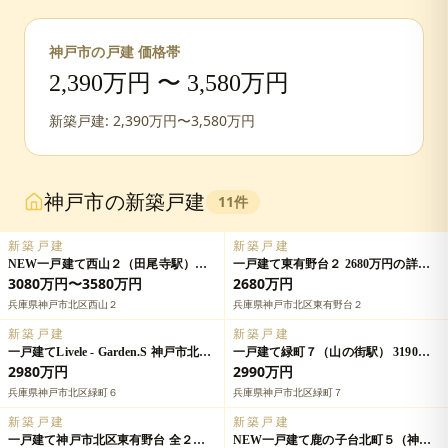
神戸市
の戸建 価格帯
2,390
万円 〜
3,580
万円
新築戸建:
2,390
万円〜
3,580
万円
神戸市
の新築戸建
11
件
新築戸建
新築戸建
NEW一戸建て西山２（田尾寺駅）
一戸建て東有野台２ 2680万円の詳細
3080万円～3580万円の詳細情報
情報
3080万円〜3580万円
2680万円
兵庫県神戸市北区西山２
兵庫県神戸市北区東有野台２
新築戸建
新築戸建
一戸建てLivele - Garden.S 神戸市北区
一戸建て緑町７（山の街駅） 3190万
緑町 第２期の詳細情報
円の詳細情報
2980万円
2990万円
兵庫県神戸市北区緑町６
兵庫県神戸市北区緑町７
新築戸建
新築戸建
一戸建て神戸市北区東有野台 全２邸
NEW一戸建て鹿の子台北町５（神鉄