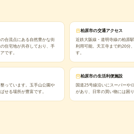
柏原市
の交通アクセス
川の合流点にある自然豊かな街
近鉄大阪線・道明寺線の柏原駅
線の住宅地が共存しており、手
利用可能。天王寺まで約20分
リアです。
す。
柏原市
の生活利便施設
は整っています。玉手山公園や
国道25号線沿いにスーパーや
遊ばせる場所が豊富です。
があり、日常の買い物には困