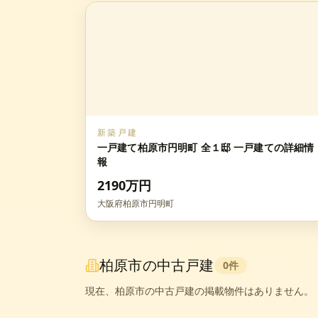
新築戸建
一戸建て柏原市円明町 全１邸 一戸建ての詳細情
報
2190万円
大阪府柏原市円明町
柏原市
の中古戸建
0
件
現在、
柏原市
の中古戸建の掲載物件はありません。