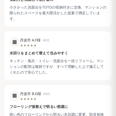
小さかった洗面台をTOTOの収納付きに交換。マンションの
限られたスペースを最大限活かした提案で満足していま
す。
丹波市 A.F様
40代
🏢
★★★★★
水回りをまとめて替えて住みやすく
キッチン・風呂・トイレ・洗面台を一括リフォーム。マン
ションの配管は複雑ですが、すべて理解した上で施工して
くれたので安心でした。
丹波市 B.G様
60代
🏢
★★★★★
フローリング張替えで明るい部屋に
暗い色のフローリングから明るい木目調に変更。防音規格