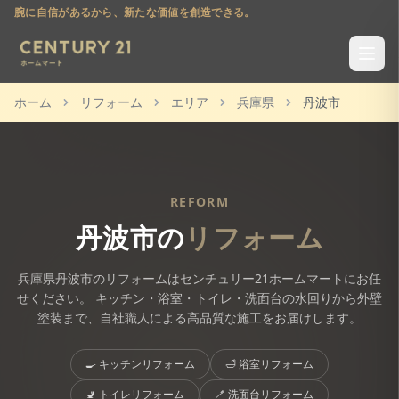
腕に自信があるから、新たな価値を創造できる。
ホーム
リフォーム
エリア
兵庫県
丹波市
REFORM
丹波市
の
リフォーム
兵庫県
丹波市
のリフォームはセンチュリー21ホームマートにお任
せください。 キッチン・浴室・トイレ・洗面台の水回りから外壁
塗装まで、自社職人による高品質な施工をお届けします。
🍳
キッチンリフォーム
🛁
浴室リフォーム
🚽
トイレリフォーム
🪥
洗面台リフォーム