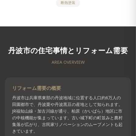
断熱塗装
丹波市
の住宅事情とリフォーム需要
AREA OVERVIEW
リフォーム需要の概要
丹波市は兵庫県東部の丹波地域に位置する人口約6万人の
田園都市で、丹波栗や丹波黒豆の産地として知られます。
JR福知山線・加古川線が通り、柏原（かいばら）地区に市
の中核機能が集まっています。古い城下町の町並みと農村
集落が広がり、古民家リノベーションのムーブメントも起
きています。