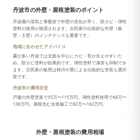
丹波市
の
外壁・屋根塗装
のポイント
丹波霧の湿気と寒暖差で外壁の劣化が早く、防カビ・弾性
塗料の使用が推奨されます。古民家の伝統的な外壁（板
壁・土壁）のメンテナンスも重要です。
地域に合わせたアドバイス
霧が多い丹波では北面を中心にカビ・苔が生えやすいた
め、防カビ塗料が効果的です。弾性塗料で凍害も抑制でき
ます。古民家の板壁は柿渋や墨による伝統的な塗装も選択
肢です。
丹波市
の費用目安
戸建の外壁塗装で55万〜115万円。弾性塗料使用で68万〜
138万円。屋根含む全面施工で82万〜162万円。
外壁・屋根塗装
の費用相場