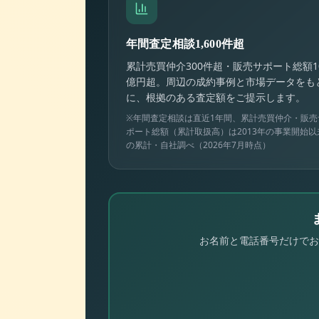
年間査定相談1,600件超
累計売買仲介300件超・販売サポート総額1
億円超。周辺の成約事例と市場データをも
に、根拠のある査定額をご提示します。
※年間査定相談は直近1年間、累計売買仲介・販売
ポート総額（累計取扱高）は2013年の事業開始以
の累計・自社調べ（2026年7月時点）
お名前と電話番号だけでお