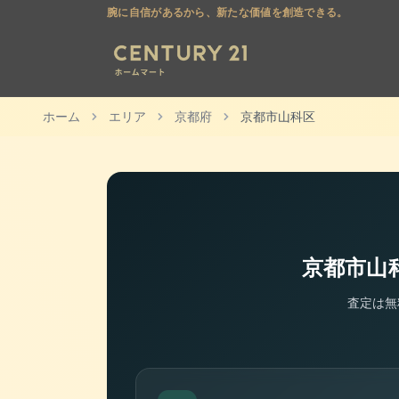
腕に自信があるから、新たな価値を創造できる。
ホーム
エリア
京都府
京都市山科区
京都市山
査定は無