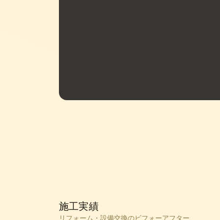
家を買う方限定キャンペーン
「このホーム
20
仲介手数料2
%
OFF
※家を購入される
施工実績
リフォーム・設備交換のビフォーアフター