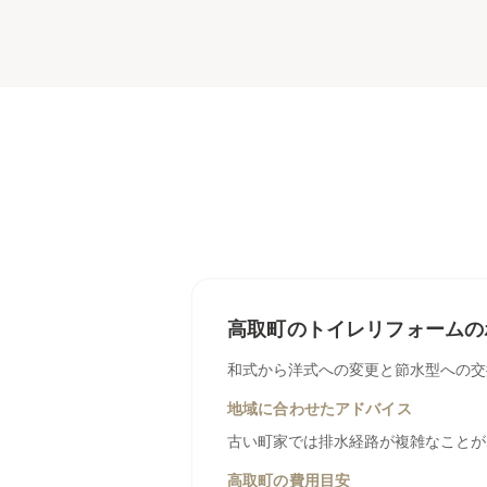
高取町
の
トイレリフォーム
の
和式から洋式への変更と節水型への交
地域に合わせたアドバイス
古い町家では排水経路が複雑なことが
高取町
の費用目安