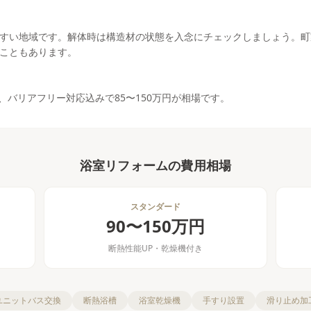
すい地域です。解体時は構造材の状態を入念にチェックしましょう。町
こともあります。
円、バリアフリー対応込みで85〜150万円が相場です。
浴室リフォーム
の費用相場
スタンダード
90〜150万円
断熱性能UP・乾燥機付き
ユニットバス交換
断熱浴槽
浴室乾燥機
手すり設置
滑り止め加