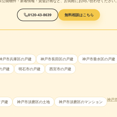
未公開物件・新着情報・資金計画など、お気軽にお問い合わせください
0120-43-8639
無料相談はこちら
神戸市兵庫区
の戸建
神戸市長田区
の戸建
神戸市垂水区
の戸建
の戸建
明石市
の戸建
西宮市
の戸建
神戸
古戸建
神戸市須磨区
の土地
神戸市須磨区
のマンション