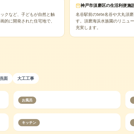
神戸市須磨区
の生活利便施
チックなど、子どもが自然と触
名谷駅前のtete名谷や大丸
計画的に開発された住宅地で、
す。須磨海浜水族園のリニュ
充実します。
洗面
大工工事
お風呂
キッチン