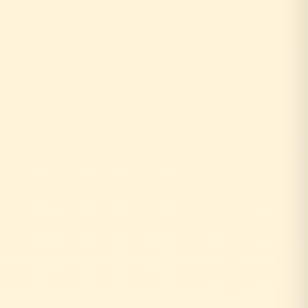
お客様がリフォーム相談
↓
外部の工務店に確認...
数日〜数週間待ち
↓
中間マージン上乗せで高額に
+20〜30%の中間コスト
時間もお金も余分にかかる