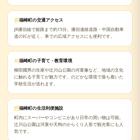
福崎町
の交通アクセス
JR播但線で姫路まで約15分。播但連絡道路・中国自動車
道のICが近く、車での広域アクセスにも便利です。
福崎町
の子育て・教育環境
柳田國男の生家や辻川山公園の河童像など、地域の文化
に触れる子育てが魅力です。のどかな環境で落ち着いた
学校生活が送れます。
福崎町
の生活利便施設
町内にスーパーやコンビニがあり日常の買い物は可能。
辻川山公園は河童や天狗のからくり人形で観光客にも人
気です。