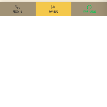
電話する
無料査定
LINEで相談
住まいのご相談、まずは無料で
来店・オンライン・現地同行。状況に合わせて最適な進め方を