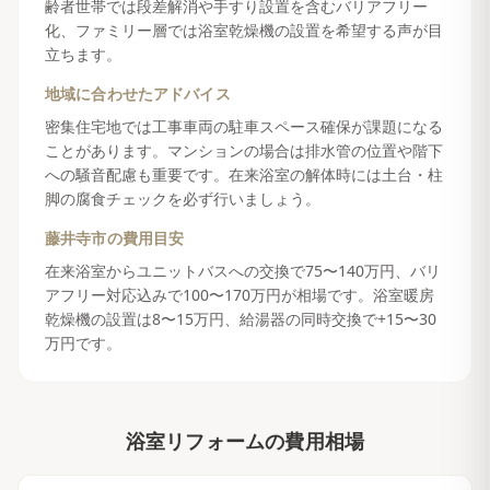
齢者世帯では段差解消や手すり設置を含むバリアフリー
化、ファミリー層では浴室乾燥機の設置を希望する声が目
立ちます。
地域に合わせたアドバイス
密集住宅地では工事車両の駐車スペース確保が課題になる
ことがあります。マンションの場合は排水管の位置や階下
への騒音配慮も重要です。在来浴室の解体時には土台・柱
脚の腐食チェックを必ず行いましょう。
藤井寺市
の費用目安
在来浴室からユニットバスへの交換で75〜140万円、バリ
アフリー対応込みで100〜170万円が相場です。浴室暖房
乾燥機の設置は8〜15万円、給湯器の同時交換で+15〜30
万円です。
浴室リフォーム
の費用相場