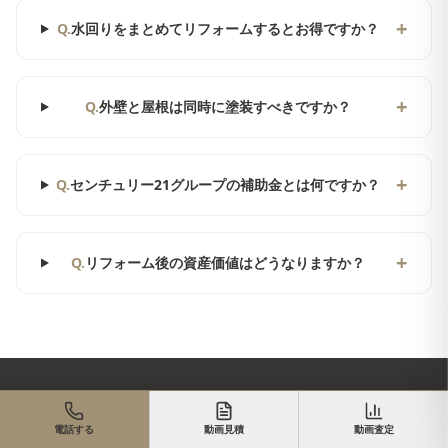
+
Q.
水回りをまとめてリフォームするとお得ですか？
+
Q.
外壁と屋根は同時に塗装すべきですか？
+
Q.
センチュリー21グループの補助金とは何ですか？
+
Q.
リフォーム後の資産価値はどうなりますか？
電話する
動画見積
動画査定
藤井寺市
のリフォーム相談は
無料
で