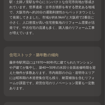
駅・土師ノ里駅を中心にコンパクトな住宅市街地が形成さ
れています。世界遺産・古市古墳群を有する歴史ある地域
で、大阪市内へ約20分の通勤利便性からベッドタウンとし
て発展してきました。市域が約8.9km²と大阪府で2番目に
小さく、人口密度が高い住宅密集地のリフォーム需要が活
発です。中古住宅の流通も多く、購入後のリフォーム工事
が増えています。
住宅ストック・築年数の傾向
藤井寺駅周辺には1970〜80年代に建てられたマンション
や戸建てが集中し、築40〜50年の水回り全面改修時期を迎
えた物件が多数あります。市内南部の小山・道明寺エリア
には昭和期の木造密集住宅も残り、耐震補強を含むリフォ
ームが課題です。府営住宅のリノベーション需要も一定数
あります。