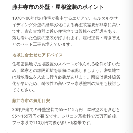
藤井寺市
の
外壁・屋根塗装
のポイント
1970〜80年代の住宅が集中するエリアで、モルタルやサ
イディング外壁の経年劣化による再塗装需要が非常に高い
です。古市古墳群に近い住宅地では景観への配慮もあり、
落ち着いた色調の塗装が好まれます。屋根塗装・葺き替え
とのセット工事も増えています。
地域に合わせたアドバイス
住宅密集地で足場設置のスペースが限られる物件が多いた
め、隣家との離隔距離を事前に確認しましょう。密集地で
は飛散養生を入念に行う必要があります。南面は紫外線劣
化が早いため、耐候性の高いフッ素系塗料の採用も検討し
てください。
藤井寺市
の費用目安
30坪戸建ての外壁塗装で65〜115万円、屋根塗装を含むと
95〜165万円が目安です。シリコン系塗料で75万円前後、
フッ素系で110万円前後が多い価格帯です。