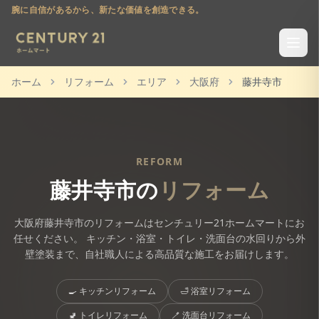
腕に自信があるから、新たな価値を創造できる。
ホーム
リフォーム
エリア
大阪府
藤井寺市
REFORM
藤井寺市
の
リフォーム
大阪府
藤井寺市
のリフォームはセンチュリー21ホームマートにお
任せください。 キッチン・浴室・トイレ・洗面台の水回りから外
壁塗装まで、自社職人による高品質な施工をお届けします。
🍳
キッチンリフォーム
🛁
浴室リフォーム
🚽
トイレリフォーム
🪥
洗面台リフォーム