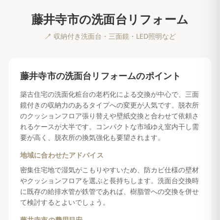
藤井寺市
の
洗面台リフォーム
🪥
収納付き洗面台・三面鏡・LED照明など
藤井寺市
の
洗面台リフォーム
のポイント
築古住宅の洗面化粧台の老朽化による交換が中心で、三面
鏡付きの収納力のあるタイプへの変更が人気です。脱衣所
のクッションフロア張り替えや壁紙交換と合わせて依頼さ
れるケースが大半です。コンパクトな市域ゆえ室内干し需
要が高く、脱衣所の換気強化も要望されます。
地域に合わせたアドバイス
密集住宅地で湿気がこもりやすいため、防カビ仕様の壁材
やクッションフロアを選ぶと長持ちします。洗面台交換時
に既存の給排水管が鉄管であれば、樹脂管への交換を併せ
て検討するとよいでしょう。