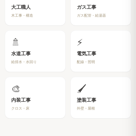
大工職人
ガス工事
木工事・構造
ガス配管・給湯器
🚿
⚡
水道工事
電気工事
給排水・水回り
配線・照明
🎨
🖌️
内装工事
塗装工事
クロス・床
外壁・屋根