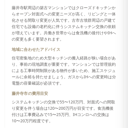
藤井寺駅周辺の築古マンションではクローズドキッチンか
らオープン対面式への変更ニーズが高く、リビングと一体
化させる間取り変更が人気です。古市古墳群周辺の戸建て
住宅でも設備の老朽化に伴うシステムキッチン交換の依頼
が増えています。共働き世帯からは食洗機の後付けやIHへ
の変更も多く要望されます。
地域に合わせたアドバイス
住宅密集地のため大型キッチンの搬入経路が狭い場合があ
り、事前の現地調査が重要です。マンションでは管理規約
による工事時間制限がある物件が多いため、施工スケジュ
ールに余裕を持たせましょう。ガスからIHへの変更時は分
電盤の容量確認が必須です。
藤井寺市
の費用目安
システムキッチンの交換で55〜120万円、対面式への間取
り変更を伴う場合は120〜200万円が目安です。食洗機後
付けは工事費込みで15〜25万円、IHコンロへの交換は
10〜20万円程度です。