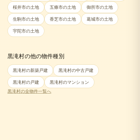
桜井市
の土地
五條市
の土地
御所市
の土地
生駒市
の土地
香芝市
の土地
葛城市
の土地
宇陀市
の土地
黒滝村
の他の物件種別
黒滝村
の新築戸建
黒滝村
の中古戸建
黒滝村
の戸建
黒滝村
のマンション
黒滝村
の全物件一覧へ