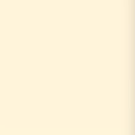
お客様がリフォーム相談
↓
自社の社員がその場で回答！
即日対応
↓
中間マージンなし！適正価格
最大30%コストダウン
速い・安い・高品質の三拍子
即日