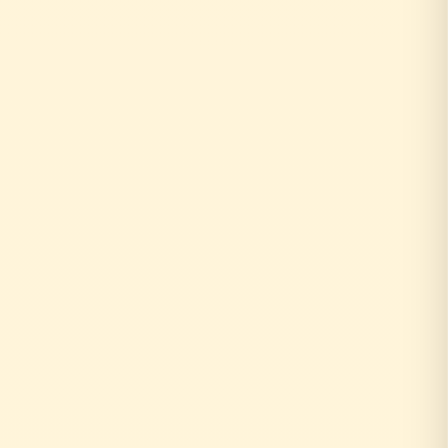
お客様がリフォーム相談
↓
外部の工務店に確認...
数日〜数週間待ち
↓
中間マージン上乗せで高額に
+20〜30%の中間コスト
時間もお金も余分にかかる