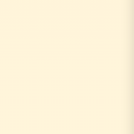
お客様がリフォーム相談
↓
外部の工務店に確認...
数日〜数週間待ち
↓
中間マージン上乗せで高額に
+20〜30%の中間コスト
時間もお金も余分にかかる