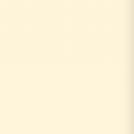
お客様がリフォーム相談
↓
自社の社員がその場で回答！
即日対応
↓
中間マージンなし！適正価格
最大30%コストダウン
速い・安い・高品質の三拍子