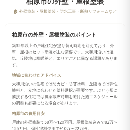
柏原市
の
外壁・屋根塗装
🏠
外壁塗装・屋根塗装・防水工事・断熱リフォームなど
柏原市
の
外壁・屋根塗装
のポイント
築35年以上の戸建住宅が塗り替え時期を迎えており、外
壁・屋根のセット塗装が主な需要です。大和川沿いは湿
気、丘陵地は寒暖差と、エリアごとに異なる課題がありま
す。
地域に合わせたアドバイス
大和川沿いの住宅では防カビ・防苔塗料、丘陵地では弾性
塗料と、立地に合わせた塗料選択が重要です。ぶどう畑に
隣接する住宅では農薬散布時期を避けた施工スケジュール
の調整も必要になる場合があります。
柏原市
の費用目安
戸建の外壁塗装で58万〜120万円。屋根塗装込みで82万〜
155万円。弾性塗料使用で+10万〜22万円。