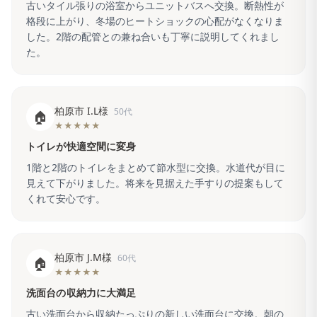
古いタイル張りの浴室からユニットバスへ交換。断熱性が
格段に上がり、冬場のヒートショックの心配がなくなりま
した。2階の配管との兼ね合いも丁寧に説明してくれまし
た。
柏原市 I.L様
50代
🏠
★★★★★
トイレが快適空間に変身
1階と2階のトイレをまとめて節水型に交換。水道代が目に
見えて下がりました。将来を見据えた手すりの提案もして
くれて安心です。
柏原市 J.M様
60代
🏠
★★★★★
洗面台の収納力に大満足
古い洗面台から収納たっぷりの新しい洗面台に交換。朝の