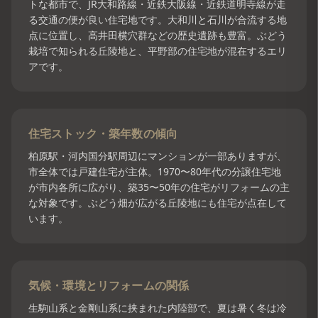
トな都市で、JR大和路線・近鉄大阪線・近鉄道明寺線が走
る交通の便が良い住宅地です。大和川と石川が合流する地
点に位置し、高井田横穴群などの歴史遺跡も豊富。ぶどう
栽培で知られる丘陵地と、平野部の住宅地が混在するエリ
アです。
住宅ストック・築年数の傾向
柏原駅・河内国分駅周辺にマンションが一部ありますが、
市全体では戸建住宅が主体。1970〜80年代の分譲住宅地
が市内各所に広がり、築35〜50年の住宅がリフォームの主
な対象です。ぶどう畑が広がる丘陵地にも住宅が点在して
います。
気候・環境とリフォームの関係
生駒山系と金剛山系に挟まれた内陸部で、夏は暑く冬は冷