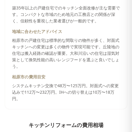
築35年以上の戸建住宅でのキッチン全面改修が主な需要で
す。コンパクトな市域のため地元の工務店との関係が深
く、信頼性を重視した業者選びが一般的です。
地域に合わせたアドバイス
柏原市の戸建住宅は標準的な間取りの物件が多く、対面式
キッチンへの変更は多くの物件で実現可能です。丘陵地の
住宅は搬入経路の確認が重要。大和川沿いの住宅は湿気対
策として換気性能の高いレンジフードを選ぶと良いでしょ
う。
柏原市
の費用目安
システムキッチン交換で48万〜125万円。対面式への変更
込みで112万〜232万円。IHへの切り替えは10万〜18万
円。
キッチンリフォーム
の費用相場