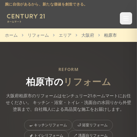
腕に自信があるから、新たな価値を創造できる。
ホーム
リフォーム
エリア
大阪府
柏原市
REFORM
柏原市
の
リフォーム
大阪府
柏原市
のリフォームはセンチュリー21ホームマートにお任
せください。 キッチン・浴室・トイレ・洗面台の水回りから外壁
塗装まで、自社職人による高品質な施工をお届けします。
🍳
キッチンリフォーム
🛁
浴室リフォーム
🚽
トイレリフォーム
🪥
洗面台リフォーム