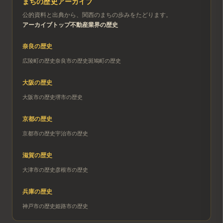
まちの歴史アーカイブ
公的資料と出典から、関西のまちの歩みをたどります。
アーカイブトップ
不動産業界の歴史
奈良
の歴史
広陵町
の歴史
奈良市
の歴史
斑鳩町
の歴史
大阪
の歴史
大阪市
の歴史
堺市
の歴史
京都
の歴史
京都市
の歴史
宇治市
の歴史
滋賀
の歴史
大津市
の歴史
彦根市
の歴史
兵庫
の歴史
神戸市
の歴史
姫路市
の歴史