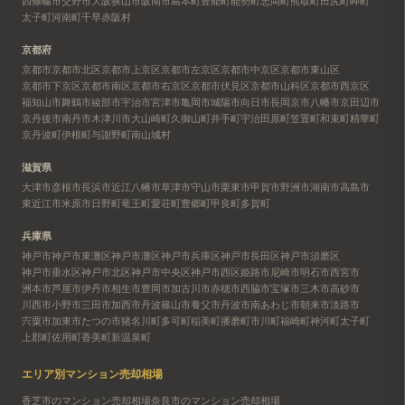
四條畷市
交野市
大阪狭山市
阪南市
島本町
豊能町
能勢町
忠岡町
熊取町
田尻町
岬町
太子町
河南町
千早赤阪村
京都府
京都市
京都市北区
京都市上京区
京都市左京区
京都市中京区
京都市東山区
京都市下京区
京都市南区
京都市右京区
京都市伏見区
京都市山科区
京都市西京区
福知山市
舞鶴市
綾部市
宇治市
宮津市
亀岡市
城陽市
向日市
長岡京市
八幡市
京田辺市
京丹後市
南丹市
木津川市
大山崎町
久御山町
井手町
宇治田原町
笠置町
和束町
精華町
京丹波町
伊根町
与謝野町
南山城村
滋賀県
大津市
彦根市
長浜市
近江八幡市
草津市
守山市
栗東市
甲賀市
野洲市
湖南市
高島市
東近江市
米原市
日野町
竜王町
愛荘町
豊郷町
甲良町
多賀町
兵庫県
神戸市
神戸市東灘区
神戸市灘区
神戸市兵庫区
神戸市長田区
神戸市須磨区
神戸市垂水区
神戸市北区
神戸市中央区
神戸市西区
姫路市
尼崎市
明石市
西宮市
洲本市
芦屋市
伊丹市
相生市
豊岡市
加古川市
赤穂市
西脇市
宝塚市
三木市
高砂市
川西市
小野市
三田市
加西市
丹波篠山市
養父市
丹波市
南あわじ市
朝来市
淡路市
宍粟市
加東市
たつの市
猪名川町
多可町
稲美町
播磨町
市川町
福崎町
神河町
太子町
上郡町
佐用町
香美町
新温泉町
エリア別マンション売却相場
香芝市のマンション売却相場
奈良市のマンション売却相場