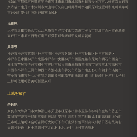
福知山市
舞鶴市
綾部市
宇治市
宮津市
亀岡市
城陽市
向日市
長岡京市
八幡市
京田辺市
京丹後市
南丹市
木津川市
大山崎町
久御山町
井手町
宇治田原町
笠置町
和束町
精華町
京丹波町
伊根町
与謝野町
南山城村
滋賀県
大津市
彦根市
長浜市
近江八幡市
草津市
守山市
栗東市
甲賀市
野洲市
湖南市
高島市
東近江市
米原市
日野町
竜王町
愛荘町
豊郷町
甲良町
多賀町
兵庫県
神戸市
神戸市東灘区
神戸市灘区
神戸市兵庫区
神戸市長田区
神戸市須磨区
神戸市垂水区
神戸市北区
神戸市中央区
神戸市西区
姫路市
尼崎市
明石市
西宮市
洲本市
芦屋市
伊丹市
相生市
豊岡市
加古川市
赤穂市
西脇市
宝塚市
三木市
高砂市
川西市
小野市
三田市
加西市
丹波篠山市
養父市
丹波市
南あわじ市
朝来市
淡路市
宍粟市
加東市
たつの市
猪名川町
多可町
稲美町
播磨町
市川町
福崎町
神河町
太子町
上郡町
佐用町
香美町
新温泉町
土地を探す
奈良県
奈良市
大和高田市
大和郡山市
天理市
橿原市
桜井市
五條市
御所市
生駒市
香芝市
葛城市
宇陀市
平群町
三郷町
斑鳩町
安堵町
川西町
三宅町
田原本町
高取町
上牧町
王寺町
広陵町
河合町
吉野町
大淀町
下市町
山添村
曽爾村
御杖村
明日香村
黒滝村
天川村
野迫川村
十津川村
下北山村
上北山村
川上村
東吉野村