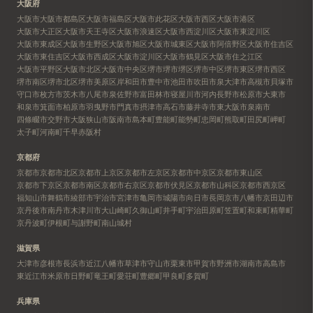
大阪府
大阪市
大阪市都島区
大阪市福島区
大阪市此花区
大阪市西区
大阪市港区
大阪市大正区
大阪市天王寺区
大阪市浪速区
大阪市西淀川区
大阪市東淀川区
大阪市東成区
大阪市生野区
大阪市旭区
大阪市城東区
大阪市阿倍野区
大阪市住吉区
大阪市東住吉区
大阪市西成区
大阪市淀川区
大阪市鶴見区
大阪市住之江区
大阪市平野区
大阪市北区
大阪市中央区
堺市
堺市堺区
堺市中区
堺市東区
堺市西区
堺市南区
堺市北区
堺市美原区
岸和田市
豊中市
池田市
吹田市
泉大津市
高槻市
貝塚市
守口市
枚方市
茨木市
八尾市
泉佐野市
富田林市
寝屋川市
河内長野市
松原市
大東市
和泉市
箕面市
柏原市
羽曳野市
門真市
摂津市
高石市
藤井寺市
東大阪市
泉南市
四條畷市
交野市
大阪狭山市
阪南市
島本町
豊能町
能勢町
忠岡町
熊取町
田尻町
岬町
太子町
河南町
千早赤阪村
京都府
京都市
京都市北区
京都市上京区
京都市左京区
京都市中京区
京都市東山区
京都市下京区
京都市南区
京都市右京区
京都市伏見区
京都市山科区
京都市西京区
福知山市
舞鶴市
綾部市
宇治市
宮津市
亀岡市
城陽市
向日市
長岡京市
八幡市
京田辺市
京丹後市
南丹市
木津川市
大山崎町
久御山町
井手町
宇治田原町
笠置町
和束町
精華町
京丹波町
伊根町
与謝野町
南山城村
滋賀県
大津市
彦根市
長浜市
近江八幡市
草津市
守山市
栗東市
甲賀市
野洲市
湖南市
高島市
東近江市
米原市
日野町
竜王町
愛荘町
豊郷町
甲良町
多賀町
兵庫県