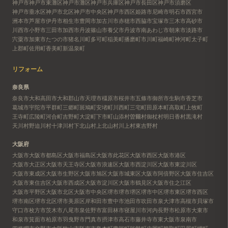
神戸市
神戸市東灘区
神戸市灘区
神戸市兵庫区
神戸市長田区
神戸市須磨区
神戸市垂水区
神戸市北区
神戸市中央区
神戸市西区
姫路市
尼崎市
明石市
西宮市
洲本市
芦屋市
伊丹市
相生市
豊岡市
加古川市
赤穂市
西脇市
宝塚市
三木市
高砂市
川西市
小野市
三田市
加西市
丹波篠山市
養父市
丹波市
南あわじ市
朝来市
淡路市
宍粟市
加東市
たつの市
猪名川町
多可町
稲美町
播磨町
市川町
福崎町
神河町
太子町
上郡町
佐用町
香美町
新温泉町
リフォーム
奈良県
奈良市
大和高田市
大和郡山市
天理市
橿原市
桜井市
五條市
御所市
生駒市
香芝市
葛城市
宇陀市
平群町
三郷町
斑鳩町
安堵町
川西町
三宅町
田原本町
高取町
上牧町
王寺町
広陵町
河合町
吉野町
大淀町
下市町
山添村
曽爾村
御杖村
明日香村
黒滝村
天川村
野迫川村
十津川村
下北山村
上北山村
川上村
東吉野村
大阪府
大阪市
大阪市都島区
大阪市福島区
大阪市此花区
大阪市西区
大阪市港区
大阪市大正区
大阪市天王寺区
大阪市浪速区
大阪市西淀川区
大阪市東淀川区
大阪市東成区
大阪市生野区
大阪市旭区
大阪市城東区
大阪市阿倍野区
大阪市住吉区
大阪市東住吉区
大阪市西成区
大阪市淀川区
大阪市鶴見区
大阪市住之江区
大阪市平野区
大阪市北区
大阪市中央区
堺市
堺市堺区
堺市中区
堺市東区
堺市西区
堺市南区
堺市北区
堺市美原区
岸和田市
豊中市
池田市
吹田市
泉大津市
高槻市
貝塚市
守口市
枚方市
茨木市
八尾市
泉佐野市
富田林市
寝屋川市
河内長野市
松原市
大東市
和泉市
箕面市
柏原市
羽曳野市
門真市
摂津市
高石市
藤井寺市
東大阪市
泉南市