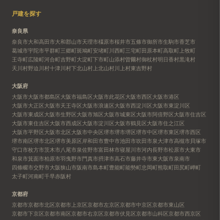
戸建を探す
奈良県
奈良市
大和高田市
大和郡山市
天理市
橿原市
桜井市
五條市
御所市
生駒市
香芝市
葛城市
宇陀市
平群町
三郷町
斑鳩町
安堵町
川西町
三宅町
田原本町
高取町
上牧町
王寺町
広陵町
河合町
吉野町
大淀町
下市町
山添村
曽爾村
御杖村
明日香村
黒滝村
天川村
野迫川村
十津川村
下北山村
上北山村
川上村
東吉野村
大阪府
大阪市
大阪市都島区
大阪市福島区
大阪市此花区
大阪市西区
大阪市港区
大阪市大正区
大阪市天王寺区
大阪市浪速区
大阪市西淀川区
大阪市東淀川区
大阪市東成区
大阪市生野区
大阪市旭区
大阪市城東区
大阪市阿倍野区
大阪市住吉区
大阪市東住吉区
大阪市西成区
大阪市淀川区
大阪市鶴見区
大阪市住之江区
大阪市平野区
大阪市北区
大阪市中央区
堺市
堺市堺区
堺市中区
堺市東区
堺市西区
堺市南区
堺市北区
堺市美原区
岸和田市
豊中市
池田市
吹田市
泉大津市
高槻市
貝塚市
守口市
枚方市
茨木市
八尾市
泉佐野市
富田林市
寝屋川市
河内長野市
松原市
大東市
和泉市
箕面市
柏原市
羽曳野市
門真市
摂津市
高石市
藤井寺市
東大阪市
泉南市
四條畷市
交野市
大阪狭山市
阪南市
島本町
豊能町
能勢町
忠岡町
熊取町
田尻町
岬町
太子町
河南町
千早赤阪村
京都府
京都市
京都市北区
京都市上京区
京都市左京区
京都市中京区
京都市東山区
京都市下京区
京都市南区
京都市右京区
京都市伏見区
京都市山科区
京都市西京区