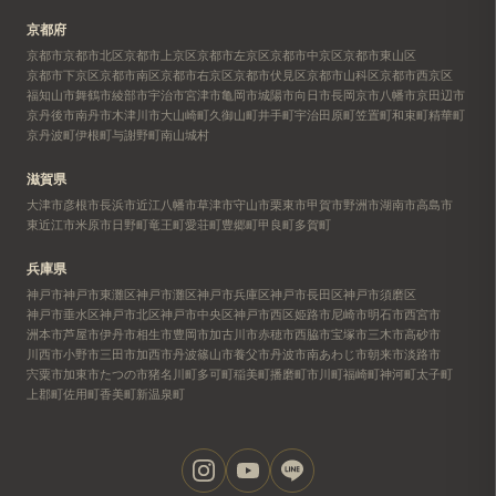
京都府
京都市
京都市北区
京都市上京区
京都市左京区
京都市中京区
京都市東山区
京都市下京区
京都市南区
京都市右京区
京都市伏見区
京都市山科区
京都市西京区
福知山市
舞鶴市
綾部市
宇治市
宮津市
亀岡市
城陽市
向日市
長岡京市
八幡市
京田辺市
京丹後市
南丹市
木津川市
大山崎町
久御山町
井手町
宇治田原町
笠置町
和束町
精華町
京丹波町
伊根町
与謝野町
南山城村
滋賀県
大津市
彦根市
長浜市
近江八幡市
草津市
守山市
栗東市
甲賀市
野洲市
湖南市
高島市
東近江市
米原市
日野町
竜王町
愛荘町
豊郷町
甲良町
多賀町
兵庫県
神戸市
神戸市東灘区
神戸市灘区
神戸市兵庫区
神戸市長田区
神戸市須磨区
神戸市垂水区
神戸市北区
神戸市中央区
神戸市西区
姫路市
尼崎市
明石市
西宮市
洲本市
芦屋市
伊丹市
相生市
豊岡市
加古川市
赤穂市
西脇市
宝塚市
三木市
高砂市
川西市
小野市
三田市
加西市
丹波篠山市
養父市
丹波市
南あわじ市
朝来市
淡路市
宍粟市
加東市
たつの市
猪名川町
多可町
稲美町
播磨町
市川町
福崎町
神河町
太子町
上郡町
佐用町
香美町
新温泉町