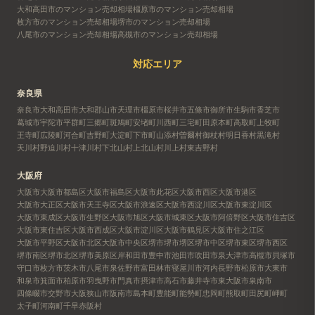
大和高田市のマンション売却相場
橿原市のマンション売却相場
枚方市のマンション売却相場
堺市のマンション売却相場
八尾市のマンション売却相場
高槻市のマンション売却相場
対応エリア
奈良県
奈良市
大和高田市
大和郡山市
天理市
橿原市
桜井市
五條市
御所市
生駒市
香芝市
葛城市
宇陀市
平群町
三郷町
斑鳩町
安堵町
川西町
三宅町
田原本町
高取町
上牧町
王寺町
広陵町
河合町
吉野町
大淀町
下市町
山添村
曽爾村
御杖村
明日香村
黒滝村
天川村
野迫川村
十津川村
下北山村
上北山村
川上村
東吉野村
大阪府
大阪市
大阪市都島区
大阪市福島区
大阪市此花区
大阪市西区
大阪市港区
大阪市大正区
大阪市天王寺区
大阪市浪速区
大阪市西淀川区
大阪市東淀川区
大阪市東成区
大阪市生野区
大阪市旭区
大阪市城東区
大阪市阿倍野区
大阪市住吉区
大阪市東住吉区
大阪市西成区
大阪市淀川区
大阪市鶴見区
大阪市住之江区
大阪市平野区
大阪市北区
大阪市中央区
堺市
堺市堺区
堺市中区
堺市東区
堺市西区
堺市南区
堺市北区
堺市美原区
岸和田市
豊中市
池田市
吹田市
泉大津市
高槻市
貝塚市
守口市
枚方市
茨木市
八尾市
泉佐野市
富田林市
寝屋川市
河内長野市
松原市
大東市
和泉市
箕面市
柏原市
羽曳野市
門真市
摂津市
高石市
藤井寺市
東大阪市
泉南市
四條畷市
交野市
大阪狭山市
阪南市
島本町
豊能町
能勢町
忠岡町
熊取町
田尻町
岬町
太子町
河南町
千早赤阪村