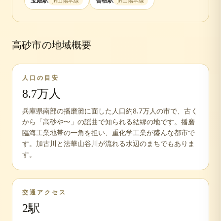
宝殿
駅
曽根
駅
JR山陽本線
JR山陽本線
高砂市
の地域概要
人口の目安
8.7万人
兵庫県南部の播磨灘に面した人口約8.7万人の市で、古く
から「高砂や〜」の謡曲で知られる結縁の地です。播磨
臨海工業地帯の一角を担い、重化学工業が盛んな都市で
す。加古川と法華山谷川が流れる水辺のまちでもありま
す。
交通アクセス
2
駅