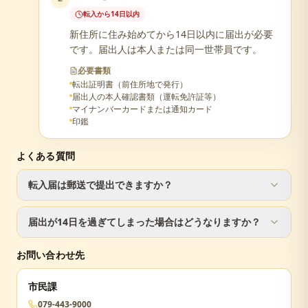
転入から14日以内
新住所に住み始めてから14日以内に届出が必要
です。届出人は本人または同一世帯員です。
必要書類
転出証明書（前住所地で発行）
届出人の本人確認書類（運転免許証等）
マイナンバーカードまたは通知カード
印鑑
よくある質問
転入届は郵送で提出できますか？
転入届は窓口での手続きが必要です。ただし、転出届は郵
届出が14日を過ぎてしまった場合はどうなりますか？
送で手続き可能です。
届出が遅れた場合でも手続きは可能ですが、正当な理由が
お問い合わせ先
ない場合は5万円以下の過料が科されることがあります。
市民課
079-443-9000