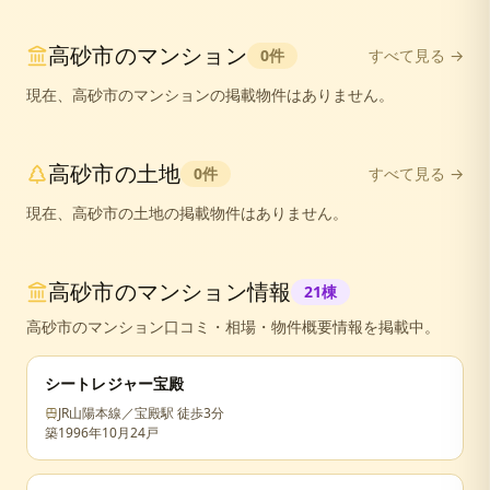
高砂市
の
マンション
0
件
すべて見る →
現在、
高砂市
の
マンション
の掲載物件はありません。
高砂市
の
土地
0
件
すべて見る →
現在、
高砂市
の
土地
の掲載物件はありません。
高砂市
のマンション情報
21
棟
高砂市
のマンション口コミ・相場・物件概要情報を掲載中。
シートレジャー宝殿
JR山陽本線／宝殿駅 徒歩3分
築
1996年10月
24戸