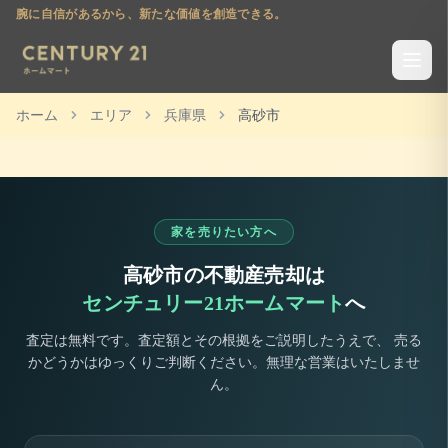
腕に自信があるから、新たな価値を創造できる。
ホーム
エリア
兵庫県
高砂市
家を売りたい方へ
高砂市
の不動産売却は
センチュリー21ホームマート
へ
査定は無料です。査定額とその根拠をご説明したうえで、 売る
かどうかはゆっくりご判断ください。無理な営業はいたしませ
ん。