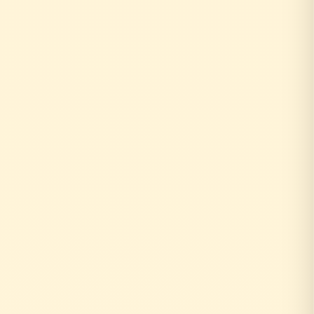
↓
自社の社員がその場で回答！
即日対応
↓
中間マージンなし！適正価格
最大30%コストダウン
速い・安い・高品質の三拍子
即日