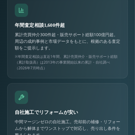
年間査定相談1,600件超
累計売買仲介300件超・販売サポート総額100億円超。
周辺の成約事例と市場データをもとに、根拠のある査定
額をご提示します。
※年間査定相談は直近1年間、累計売買仲介・販売サポート総額
（累計取扱高）は2013年の事業開始以来の累計・自社調べ
（2026年7月時点）
自社施工でリフォームが安い
中間マージンゼロの自社施工。売却前の補修・リフォー
ムから解体までワンストップで対応し、売り出し条件を
整えられます。