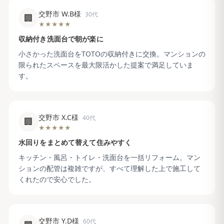
交野市 W.B様
30代
🏢
★★★★★
収納付き洗面台で朝が楽に
小さかった洗面台をTOTOの収納付きに交換。マンションの
限られたスペースを最大限活かした提案で満足していま
す。
交野市 X.C様
40代
🏢
★★★★★
水回りをまとめて替えて住みやすく
キッチン・風呂・トイレ・洗面台を一括リフォーム。マン
ションの配管は複雑ですが、すべて理解した上で施工して
くれたので安心でした。
交野市 Y.D様
60代