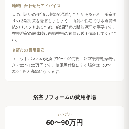
地域に合わせたアドバイス
天の川沿いの住宅は地盤が湿潤なことがあるため、浴室周
りの防湿対策を徹底しましょう。山麓の住宅では水道管凍
結のリスクもあるため、給湯配管の断熱処理が重要です。
在来浴室の解体時は白蟻被害の有無も必ず確認してくださ
い。
交野市
の費用目安
ユニットバスへの交換で70〜140万円、浴室暖房乾燥機付
きで85〜155万円です。檜風呂仕様にする場合は150〜
250万円と高額になります。
浴室リフォーム
の費用相場
シンプル
60〜90万円