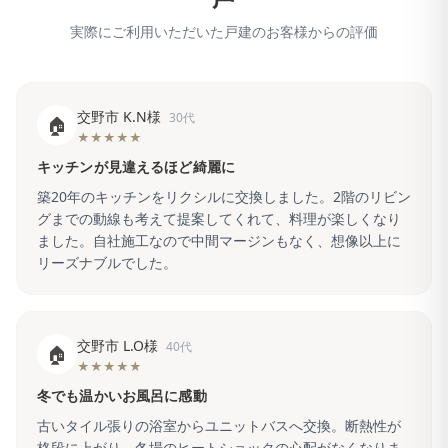
実際にご利用いただいた戸建のお客様からの評価
交野市 K.N様
30代
🏠
★★★★★
キッチンが見違えるほど綺麗に
築20年のキッチンをリクシルに交換しました。2階のリビン
グまでの動線も考えて提案してくれて、料理が楽しくなり
ました。自社施工なので中間マージンもなく、想像以上に
リーズナブルでした。
交野市 L.O様
40代
🏠
★★★★★
冬でも温かいお風呂に感動
古いタイル張りの浴室からユニットバスへ交換。断熱性が
格段に上がり、冬場のヒートショックの心配がなくなりま