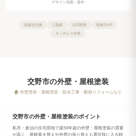
デザイン洗面・造作
洗面台交換
三面鏡
LED照明
収納力UP
タッチレス水栓
交野市
の
外壁・屋根塗装
🏠
外壁塗装・屋根塗装・防水工事・断熱リフォームなど
交野市
の
外壁・屋根塗装
のポイント
私市・倉治の住宅団地で築50年超の外壁・屋根塗装の需要
が高く、屋根葺き替えや外壁の張り替えも選択肢に入る時