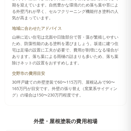
期を迎えています。自然豊かな環境のため落ち葉や苔によ
る外壁汚れが早く、セルフクリーニング機能付き塗料の人
気が高まっています。
地域に合わせたアドバイス
山林に近い住宅は北面や日陰部分で苔・藻が繁殖しやすい
ため、防藻性能のある塗料を選びましょう。坂道に建つ住
宅は足場の設置に工夫が必要で、費用が割増になる場合が
あります。落ち葉による雨樋の詰まりも多いため、落ち葉
除けネットの設置をおすすめします。
交野市
の費用目安
30坪戸建ての外壁塗装で60〜115万円、屋根込みで90〜
165万円が目安です。外壁の張り替え（窯業系サイディン
グ）の場合は150〜230万円程度です。
外壁・屋根塗装
の費用相場