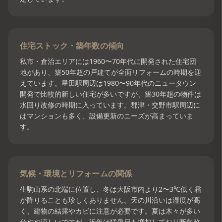
住宅ストック・築年数の傾向
私市・倉治エリアには1960〜70年代に開発された住宅団
地があり、築50年超の戸建てが全面リフォームの時期を迎
えています。星田駅周辺は1980〜90年代のニュータウン
開発で比較的新しい住宅が多いですが、築30年超の物件は
水回り改修の時期に入っています。郡津・交野市駅周辺に
はマンションも多く、設備更新のニーズが高まっていま
す。
気候・環境とリフォームの関係
生駒山系の北端に位置し、冬は大阪市内より2〜3℃低く霜
が降りることも珍しくありません。天の川沿いは湿度が高
く、建物の結露やカビに注意が必要です。夏は木々が多い
分やや涼しいですが、近年は猛暑日も増加しており断熱改