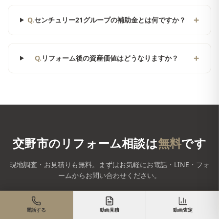
+
Q.
センチュリー21グループの補助金とは何ですか？
+
Q.
リフォーム後の資産価値はどうなりますか？
交野市
のリフォーム相談は
無料
です
現地調査・お見積りも無料。まずはお気軽にお電話・LINE・フォ
ームからお問い合わせください。
0120-43-8639
電話する
動画見積
動画査定