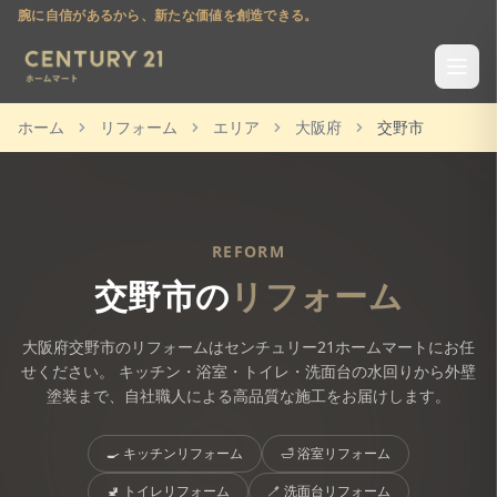
腕に自信があるから、新たな価値を創造できる。
ホーム
リフォーム
エリア
大阪府
交野市
REFORM
交野市
の
リフォーム
大阪府
交野市
のリフォームはセンチュリー21ホームマートにお任
せください。 キッチン・浴室・トイレ・洗面台の水回りから外壁
塗装まで、自社職人による高品質な施工をお届けします。
🍳
キッチンリフォーム
🛁
浴室リフォーム
🚽
トイレリフォーム
🪥
洗面台リフォーム