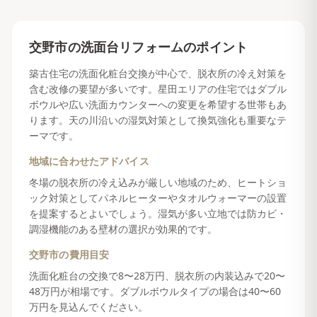
交野市
の
洗面台リフォーム
のポイント
築古住宅の洗面化粧台交換が中心で、脱衣所の冷え対策を
含む改修の要望が多いです。星田エリアの住宅ではダブル
ボウルや広い洗面カウンターへの変更を希望する世帯もあ
ります。天の川沿いの湿気対策として換気強化も重要なテ
ーマです。
地域に合わせたアドバイス
冬場の脱衣所の冷え込みが厳しい地域のため、ヒートショ
ック対策としてパネルヒーターやタオルウォーマーの設置
を提案するとよいでしょう。湿気が多い立地では防カビ・
調湿機能のある壁材の選択が効果的です。
交野市
の費用目安
洗面化粧台の交換で8〜28万円、脱衣所の内装込みで20〜
48万円が相場です。ダブルボウルタイプの場合は40〜60
万円を見込んでください。